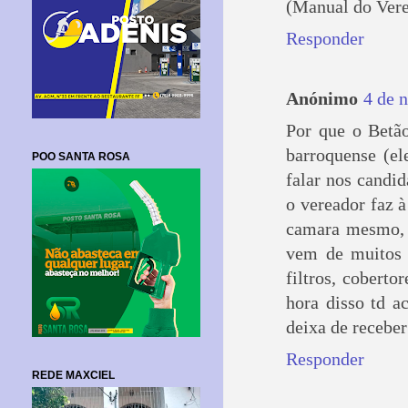
(Manual do Vere
Responder
Anónimo
4 de 
Por que o Betão
barroquense (el
POO SANTA ROSA
falar nos candid
o vereador faz 
camara mesmo, p
vem de muitos a
filtros, coberto
hora disso td a
deixa de receber 
Responder
REDE MAXCIEL