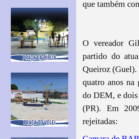
que também com
O vereador Gi
partido do atu
Queiroz (Guel).
quatro anos na 
do DEM, e dois 
(PR). Em 2009
rejeitadas:
Camara de B