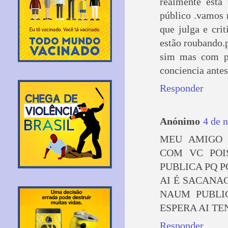
realmente está
público .vamos 
que julga e cri
estão roubando.
sim mas com pr
conciencia antes
Responder
Anónimo
4 de 
MEU AMIGO 
COM VC POI
PUBLICA PQ 
AI É SACANA
NAUM PUBLI
ESPERA AI T
Responder