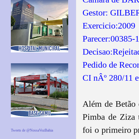
Gestor: GILB
Exercicio:200
Parecer:00385-
Decisao:Rejeita
Pedido de Reco
CI nÂº 280/11 
Além de Betão 
Pimba de Ziza 
foi o primeiro 
Tweets de @NossaVozBahia