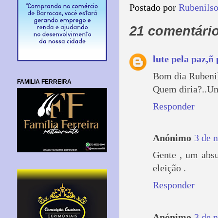
Postado por
Rubenils
21 comentário
lute pela paz,ñ 
Bom dia Rubeni
FAMILIA FERREIRA
Quem diria?..Um
Responder
Anónimo
3 de 
Gente , um abs
eleição .
Responder
Anónimo
3 de 