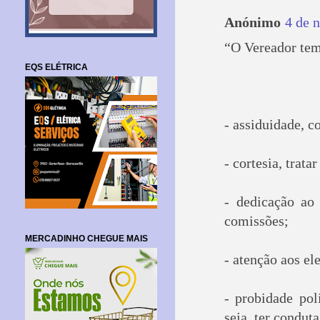
Anónimo
4 de 
“O Vereador tem
EQS ELÉTRICA
- assiduidade, c
- cortesia, trat
- dedicação ao 
comissões;
MERCADINHO CHEGUE MAIS
- atenção aos el
- probidade pol
seja, ter conduta