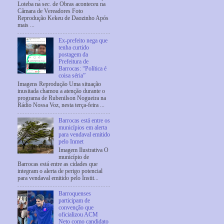
Loteba na sec. de Obras aconteceu na
Câmara de Vereadores Foto
Reprodução Kekeu de Daozinho Após
mais ...
Ex-prefeito nega que
tenha curtido
postagem da
Prefeitura de
Barrocas: “Política é
coisa séria”
Imagens Reprodução Uma situação
inusitada chamou a atenção durante o
programa de Rubenilson Nogueira na
Rádio Nossa Voz, nesta terça-feira ...
Barrocas está entre os
municípios em alerta
para vendaval emitido
pelo Inmet
Imagem Ilustrativa O
município de
Barrocas está entre as cidades que
integram o alerta de perigo potencial
para vendaval emitido pelo Instit...
Barroquenses
participam de
convenção que
oficializou ACM
Neto como candidato