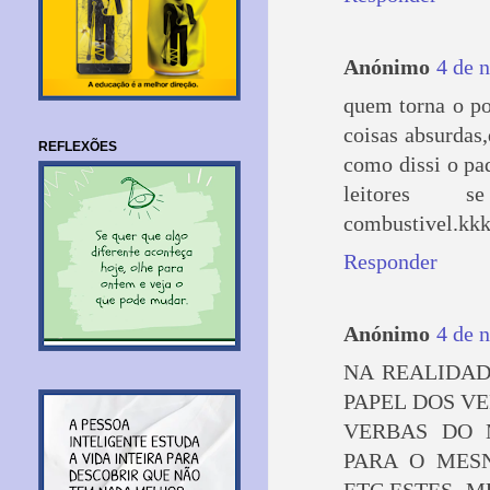
Anónimo
4 de 
quem torna o po
coisas absurdas,
REFLEXÕES
como dissi o pa
leitores 
combustivel.kk
Responder
Anónimo
4 de 
NA REALIDAD
PAPEL DOS V
VERBAS DO M
PARA O MESN