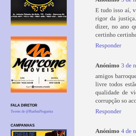
E tudo isso aí,
rigor da justi
dizer, no ano q
certinho certinh
Responder
Anónimo
3 de 
amigos barroque
livre todos est
qualidade de v
corrupção so ac
FALA DIRETOR
Responder
Tweets de @RuebmNogueira
CAMPANHAS
Anónimo
4 de 