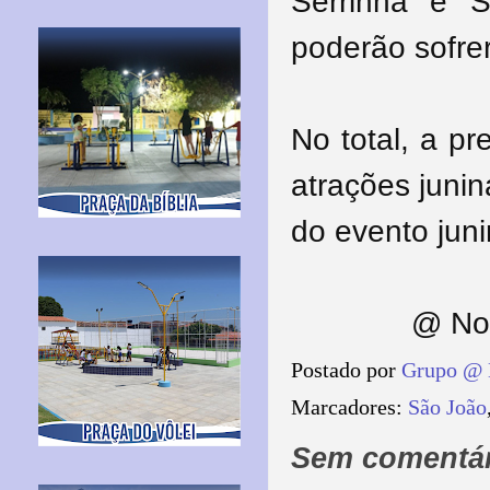
Serrinha e 
poderão sofrer
No total, a p
atrações juni
do evento jun
@ Nos
Postado por
Grupo @ 
Marcadores:
São João
Sem comentár