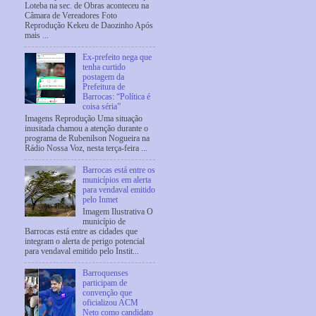
Loteba na sec. de Obras aconteceu na
Câmara de Vereadores Foto
Reprodução Kekeu de Daozinho Após
mais ...
Ex-prefeito nega que
tenha curtido
postagem da
Prefeitura de
Barrocas: “Política é
coisa séria”
Imagens Reprodução Uma situação
inusitada chamou a atenção durante o
programa de Rubenilson Nogueira na
Rádio Nossa Voz, nesta terça-feira ...
Barrocas está entre os
municípios em alerta
para vendaval emitido
pelo Inmet
Imagem Ilustrativa O
município de
Barrocas está entre as cidades que
integram o alerta de perigo potencial
para vendaval emitido pelo Instit...
Barroquenses
participam de
convenção que
oficializou ACM
Neto como candidato