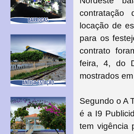
Nordeste ba
contratação
locação de e
para os feste
contrato fora
feira, 4, do 
mostrados em 
Segundo o A T
é a I9 Publici
tem vigência