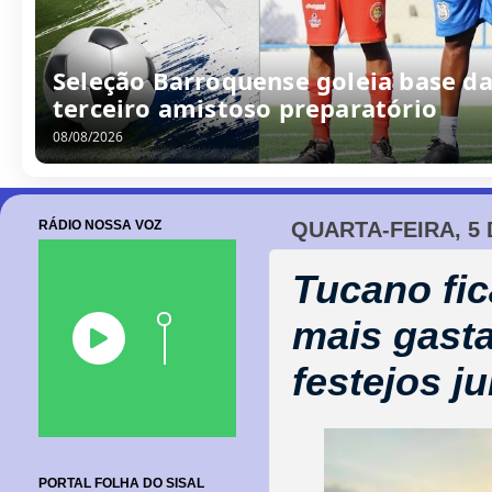
Seleção Barroquense goleia base da
terceiro amistoso preparatório
08/08/2026
RÁDIO NOSSA VOZ
QUARTA-FEIRA, 5 
Tucano fic
mais gast
festejos j
PORTAL FOLHA DO SISAL