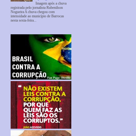
Imagem após a chuva
registrada pelo jornalista Rubenilson
Nogueira A chuva chegou com
intensidade ao município de Barrocas
nesta sexta-feira...