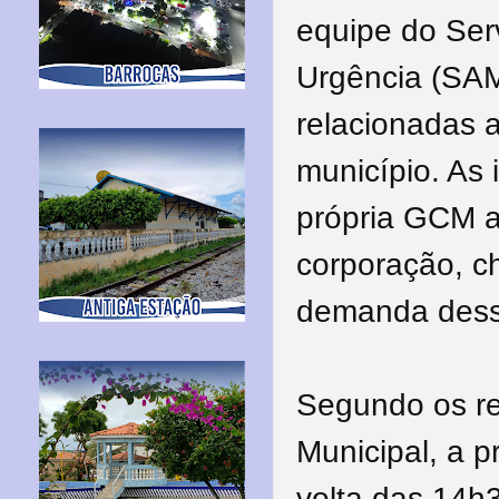
equipe do Ser
Urgência (SA
relacionadas 
município. As
própria GCM at
corporação, c
demanda desse
Segundo os re
Municipal, a p
volta das 14h