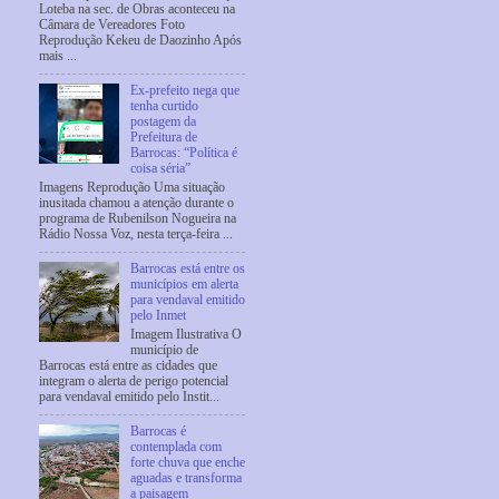
Loteba na sec. de Obras aconteceu na
Câmara de Vereadores Foto
Reprodução Kekeu de Daozinho Após
mais ...
Ex-prefeito nega que
tenha curtido
postagem da
Prefeitura de
Barrocas: “Política é
coisa séria”
Imagens Reprodução Uma situação
inusitada chamou a atenção durante o
programa de Rubenilson Nogueira na
Rádio Nossa Voz, nesta terça-feira ...
Barrocas está entre os
municípios em alerta
para vendaval emitido
pelo Inmet
Imagem Ilustrativa O
município de
Barrocas está entre as cidades que
integram o alerta de perigo potencial
para vendaval emitido pelo Instit...
Barrocas é
contemplada com
forte chuva que enche
aguadas e transforma
a paisagem