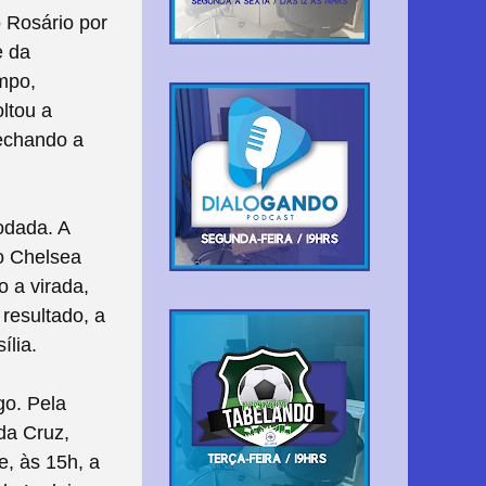
 Rosário por
e da
empo,
ltou a
fechando a
odada. A
 o Chelsea
o a virada,
 resultado, a
ília.
go. Pela
da Cruz,
, às 15h, a