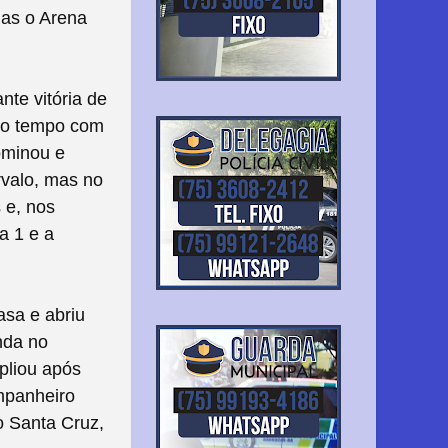
nas o Arena
te vitória de
iro tempo com
ominou e
rvalo, mas no
 e, nos
a 1 e a
asa e abriu
nda no
mpliou após
mpanheiro
o Santa Cruz,