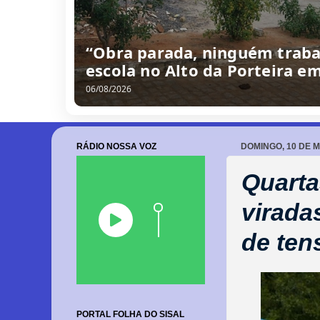
/
0
8
/
2
0
2
6
RÁDIO NOSSA VOZ
DOMINGO, 10 DE M
Quarta
virada
de ten
PORTAL FOLHA DO SISAL