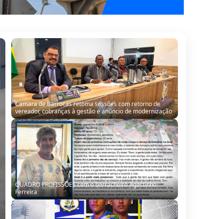
QUADRO PROFISSÕES com o borracheiro Agostinho
Ferreira
Seleção de Barrocas encara Santanópolis no terceiro
teste para o Intermunicipal 2026