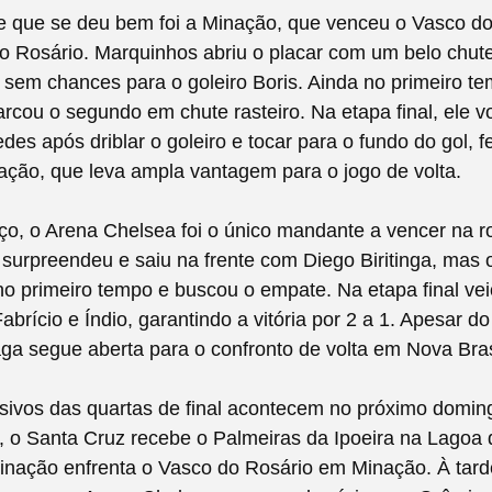
te que se deu bem foi a Minação, que venceu o Vasco do
o Rosário. Marquinhos abriu o placar com um belo chut
, sem chances para o goleiro Boris. Ainda no primeiro t
rcou o segundo em chute rasteiro. Na etapa final, ele vo
edes após driblar o goleiro e tocar para o fundo do gol, 
nação, que leva ampla vantagem para o jogo de volta.
ço, o Arena Chelsea foi o único mandante a vencer na r
 surpreendeu e saiu na frente com Diego Biritinga, mas
no primeiro tempo e buscou o empate. Na etapa final vei
brício e Índio, garantindo a vitória por 2 a 1. Apesar do
ga segue aberta para o confronto de volta em Nova Bras
sivos das quartas de final acontecem no próximo domin
 o Santa Cruz recebe o Palmeiras da Ipoeira na Lagoa 
nação enfrenta o Vasco do Rosário em Minação. À tarde