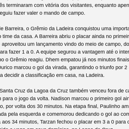
rês terminaram com vitória dos visitantes, enquanto ape
eguiu fazer valer o mando de campo.
 Barreira, o Grêmio da Ladeira conquistou uma importan
o time da casa. A Barreira abriu o placar ainda no prime
 aproveitou um lançamento vindo do meio de campo, d
para fazer 1 a 0. A equipe segurou a vantagem até o inte
o o Grêmio reagiu. Dhem empatou já nos minutos finais
urico marcou o gol da virada, garantindo o triunfo por 2 
 decidir a classificação em casa, na Ladeira.
 Santa Cruz da Lagoa da Cruz também venceu fora de c
para o jogo da volta. Nadison marcou o primeiro gol ai
o, por volta dos 30 minutos. Na etapa final, Paulinho a
ada pela esquerda e comemorou dedicando o gol ao co
 aos 34 minutos, Tarzan fechou o placar em 3 a 0 para 