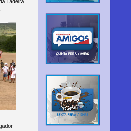
da Ladeira
.
gador