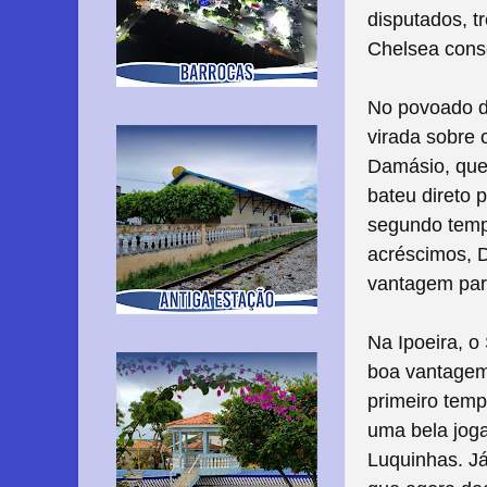
disputados, t
Chelsea cons
No povoado de
virada sobre 
Damásio, que
bateu direto 
segundo temp
acréscimos, D
vantagem para
Na Ipoeira, o
boa vantagem 
primeiro temp
uma bela jog
Luquinhas. Já