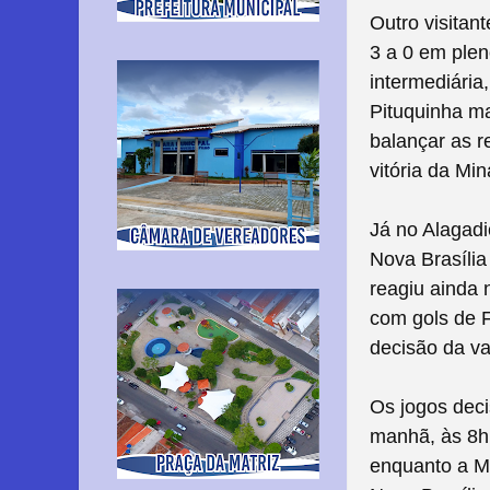
Outro visitan
3 a 0 em plen
intermediária
Pituquinha ma
balançar as r
vitória da Mi
Já no Alagadi
Nova Brasília
reagiu ainda 
com gols de Fa
decisão da va
Os jogos deci
manhã, às 8h,
enquanto a Mi