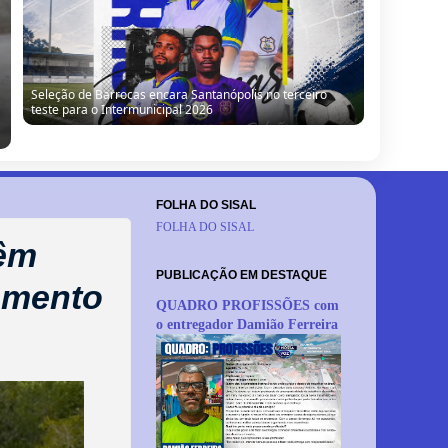
“Obra parada, ninguém trabalhando”: morador denuncia
situação de escola no Alto da Porteira em Barrocas
FOLHA DO SISAL
FOLHA DO SISAL
têm
PUBLICAÇÃO EM DESTAQUE
momento
QUADRO PROFISSÕES com
o entregador Damião Ferreira