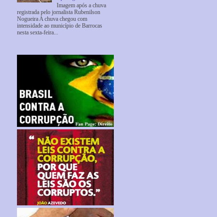
Imagem após a chuva
registrada pelo jornalista Rubenilson
Nogueira A chuva chegou com
intensidade ao município de Barrocas
nesta sexta-feira...