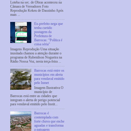
Loteba na sec. de Obras aconteceu na
Câmara de Vereadores Foto
Reprodução Kekeu de Daozinho Após
mais ...
Ex-prefeito nega que
tenha curtido
postagem da
Prefeitura de
Barrocas: “Política é
coisa séria”
Imagens Reprodução Uma situação
inusitada chamou a atenção durante o
programa de Rubenilson Nogueira na
Rádio Nossa Voz, nesta terça-feira ...
Barrocas está entre os
municípios em alerta
para vendaval emitido
pelo Inmet
Imagem Ilustrativa O
município de
Barrocas está entre as cidades que
integram o alerta de perigo potencial
para vendaval emitido pelo Instit...
Barrocas é
contemplada com
forte chuva que enche
aguadas e transforma
a paisagem