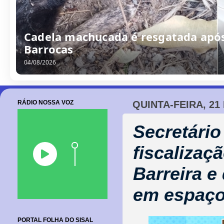
Cadela machucada é resgatada após
Barrocas
04/08/2026
RÁDIO NOSSA VOZ
QUINTA-FEIRA, 21
Secretári
fiscalizaç
Barreira e
em espaç
PORTAL FOLHA DO SISAL