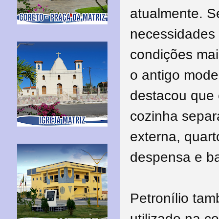
atualmente. Se
necessidades 
condições mai
o antigo model
destacou que 
cozinha separ
externa, quar
despensa e ba
Petronílio tam
utilizado na c