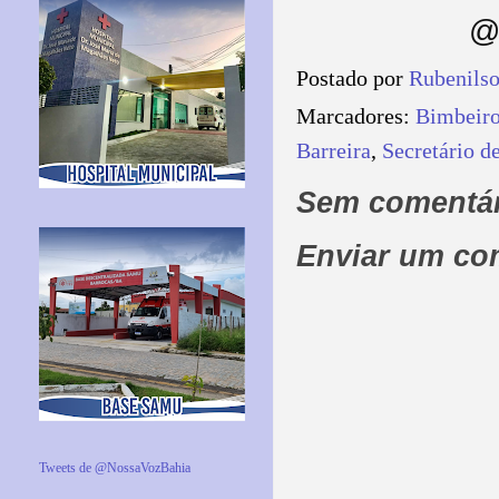
@
Postado por
Rubenils
Marcadores:
Bimbeir
Barreira
,
Secretário d
Sem comentár
Enviar um co
Tweets de @NossaVozBahia