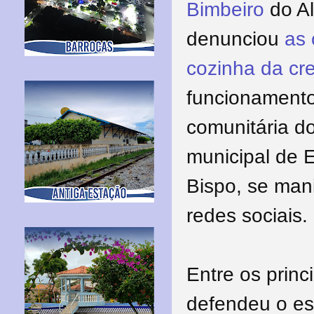
Bimbeiro
do Al
denunciou
as 
cozinha da cr
funcionamento
comunitária do
municipal de 
Bispo, se man
redes sociais.
Entre os princ
defendeu o es