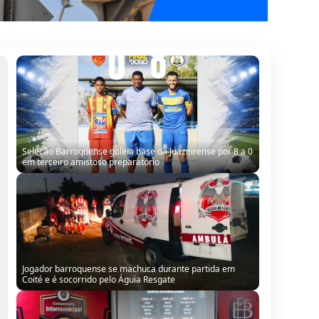
Seleção Barroquense goleia base da Juazeirense por 8 a 0
em terceiro amistoso preparatório
Jogador barroquense se machuca durante partida em
Coité e é socorrido pelo Águia Resgate