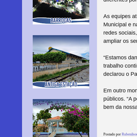
As equipes a
Municipal e 
redes sociais
ampliar os se
“Estamos dan
trabalho cont
declarou o P
Em outro mom
públicos. “A 
bem da nossa 
Postado por
Rubenilso