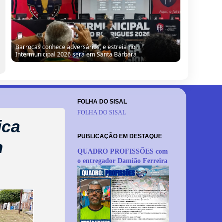
Barrocas conhece adversários, e estreia no
Intermunicipal 2026 será em Santa Bárbara
FOLHA DO SISAL
FOLHA DO SISAL
ica
PUBLICAÇÃO EM DESTAQUE
m
QUADRO PROFISSÕES com
o entregador Damião Ferreira