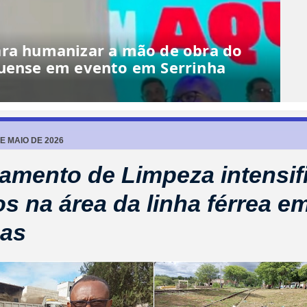
ara humanizar a mão de obra do
quense em evento em Serrinha
DE MAIO DE 2026
amento de Limpeza intensif
os na área da linha férrea e
cas