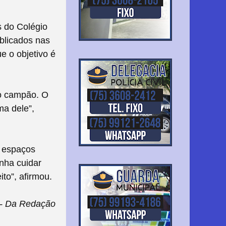
 do Colégio
blicados nas
e o objetivo é
do campão. O
ma dele”,
s espaços
nha cuidar
ito”, afirmou.
- Da Redação