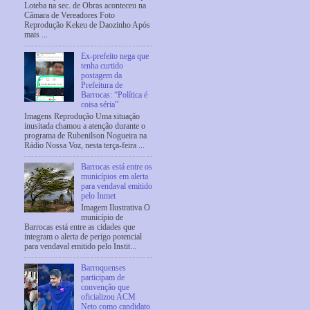
Loteba na sec. de Obras aconteceu na
Câmara de Vereadores Foto
Reprodução Kekeu de Daozinho Após
mais ...
Ex-prefeito nega que
tenha curtido
postagem da
Prefeitura de
Barrocas: “Política é
coisa séria”
Imagens Reprodução Uma situação
inusitada chamou a atenção durante o
programa de Rubenilson Nogueira na
Rádio Nossa Voz, nesta terça-feira ...
Barrocas está entre os
municípios em alerta
para vendaval emitido
pelo Inmet
Imagem Ilustrativa O
município de
Barrocas está entre as cidades que
integram o alerta de perigo potencial
para vendaval emitido pelo Instit...
Barroquenses
participam de
convenção que
oficializou ACM
Neto como candidato