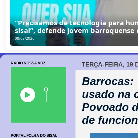
/
0
8
/
2
0
2
6
RÁDIO NOSSA VOZ
TERÇA-FEIRA, 19 
Barrocas:
usado na 
Povoado de
de funcio
PORTAL FOLHA DO SISAL