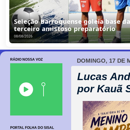
/
0
8
/
2
0
2
6
RÁDIO NOSSA VOZ
DOMINGO, 17 DE M
Lucas And
por Kauã 
PORTAL FOLHA DO SISAL