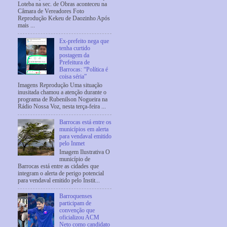
Loteba na sec. de Obras aconteceu na
Câmara de Vereadores Foto
Reprodução Kekeu de Daozinho Após
mais ...
Ex-prefeito nega que
tenha curtido
postagem da
Prefeitura de
Barrocas: “Política é
coisa séria”
Imagens Reprodução Uma situação
inusitada chamou a atenção durante o
programa de Rubenilson Nogueira na
Rádio Nossa Voz, nesta terça-feira ...
Barrocas está entre os
municípios em alerta
para vendaval emitido
pelo Inmet
Imagem Ilustrativa O
município de
Barrocas está entre as cidades que
integram o alerta de perigo potencial
para vendaval emitido pelo Instit...
Barroquenses
participam de
convenção que
oficializou ACM
Neto como candidato