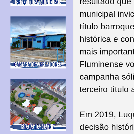
resultado que 
municipal invi
título barroqu
histórica e co
mais importan
Fluminense vo
campanha sóli
terceiro títul
Em 2019, Luqu
decisão histó