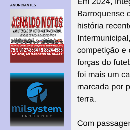
Em 2024, inte
ANUNCIANTES
Barroquense q
história rece
Intermunicipal
competição e 
forças do fute
foi mais um ca
marcada por p
terra.
Com passagen