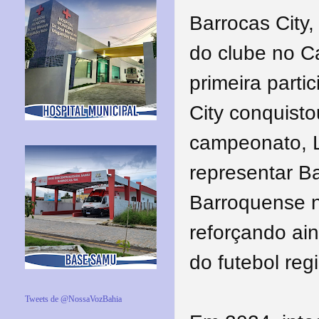
Barrocas City,
do clube no 
primeira parti
City conquisto
campeonato, L
representar B
Barroquense n
reforçando ai
do futebol reg
Tweets de @NossaVozBahia