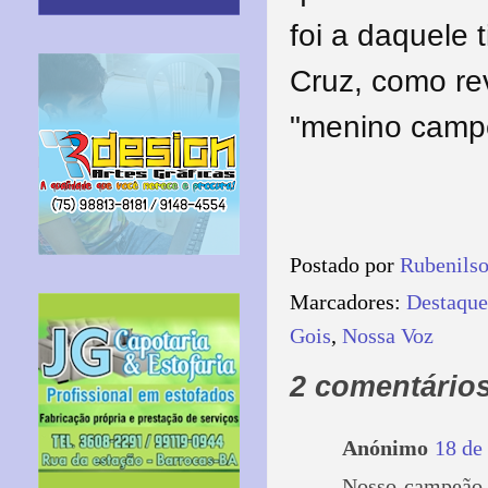
foi a daquele 
Cruz, como re
"menino campe
Postado por
Rubenils
Marcadores:
Destaque
Gois
,
Nossa Voz
2 comentários
Anónimo
18 de
Nosso campeão f