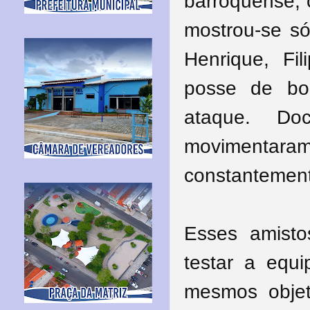
barroquense, 
mostrou-se só
Henrique, Fi
posse de bo
ataque. Do
movimentar
constantement
Esses amistos
testar a equ
mesmos objet