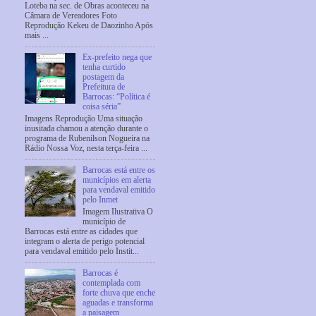
Loteba na sec. de Obras aconteceu na
Câmara de Vereadores Foto
Reprodução Kekeu de Daozinho Após
mais ...
Ex-prefeito nega que
tenha curtido
postagem da
Prefeitura de
Barrocas: “Política é
coisa séria”
Imagens Reprodução Uma situação
inusitada chamou a atenção durante o
programa de Rubenilson Nogueira na
Rádio Nossa Voz, nesta terça-feira ...
Barrocas está entre os
municípios em alerta
para vendaval emitido
pelo Inmet
Imagem Ilustrativa O
município de
Barrocas está entre as cidades que
integram o alerta de perigo potencial
para vendaval emitido pelo Instit...
Barrocas é
contemplada com
forte chuva que enche
aguadas e transforma
a paisagem