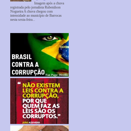
Imagem após a chuva
registrada pelo jornalista Rubenilson
Nogueira A chuva chegou com
intensidade ao município de Barrocas
nesta sexta-feira...