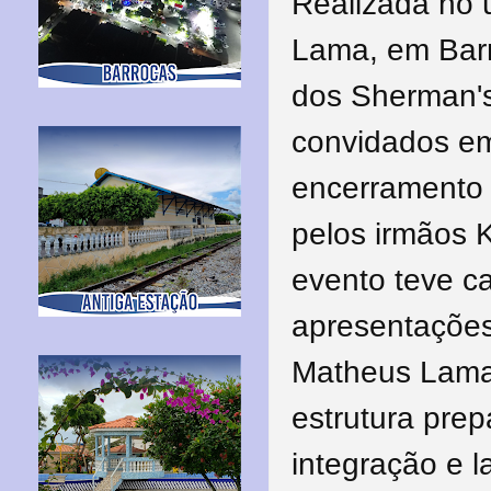
Realizada no ú
Lama, em Barr
dos Sherman's 
convidados em
encerramento d
pelos irmãos 
evento teve c
apresentações
Matheus Lama 
estrutura pre
integração e l