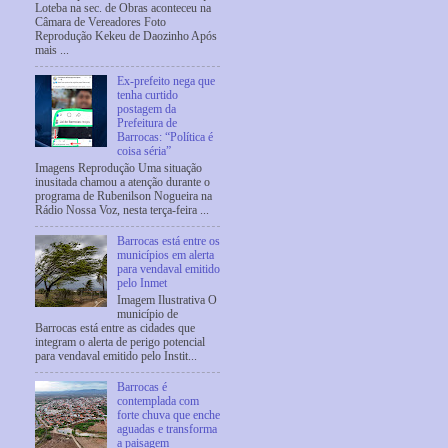
Loteba na sec. de Obras aconteceu na
Câmara de Vereadores Foto
Reprodução Kekeu de Daozinho Após
mais ...
Ex-prefeito nega que
tenha curtido
postagem da
Prefeitura de
Barrocas: “Política é
coisa séria”
Imagens Reprodução Uma situação
inusitada chamou a atenção durante o
programa de Rubenilson Nogueira na
Rádio Nossa Voz, nesta terça-feira ...
Barrocas está entre os
municípios em alerta
para vendaval emitido
pelo Inmet
Imagem Ilustrativa O
município de
Barrocas está entre as cidades que
integram o alerta de perigo potencial
para vendaval emitido pelo Instit...
Barrocas é
contemplada com
forte chuva que enche
aguadas e transforma
a paisagem