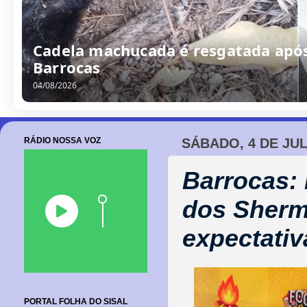
/
0
8
/
2
0
2
6
RÁDIO NOSSA VOZ
SÁBADO, 4 DE JUL
Barrocas: 
dos Sherm
expectativ
PORTAL FOLHA DO SISAL