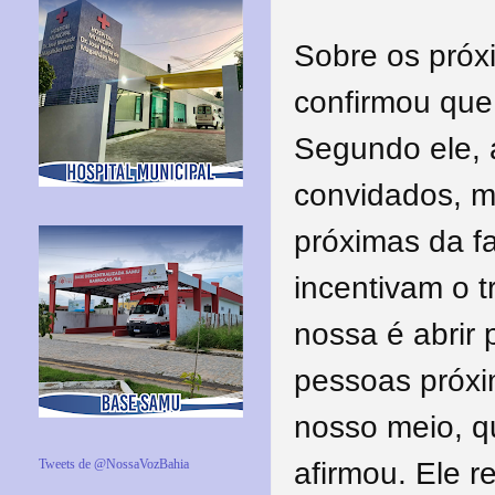
Sobre os pró
confirmou que
Segundo ele, 
convidados, m
próximas da f
incentivam o t
nossa é abrir
pessoas próxi
nosso meio, q
afirmou. Ele r
Tweets de @NossaVozBahia