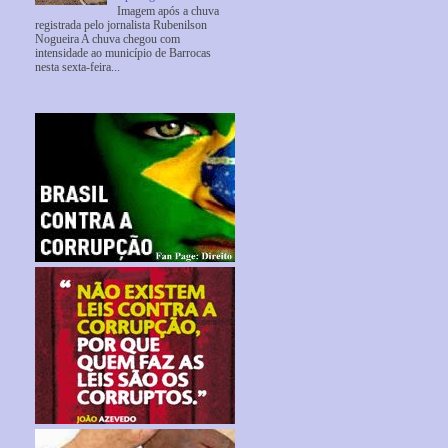
Imagem após a chuva
registrada pelo jornalista Rubenilson
Nogueira A chuva chegou com
intensidade ao município de Barrocas
nesta sexta-feira...