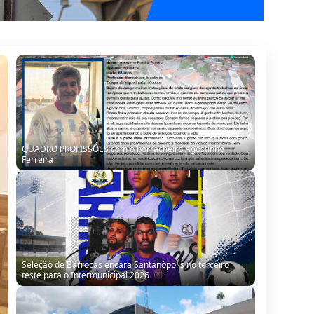
Seleção de Barrocas encara Santanópolis no terceiro
teste para o Intermunicipal 2026
“Obra parada, ninguém trabalhando”: morador denuncia
situação de escola no Alto da Porteira em Barrocas