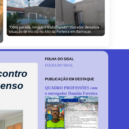
Câmara de Barrocas retoma sessões com retorno de
vereador, cobranças à gestão e anúncio de modernização
FOLHA DO SISAL
FOLHA DO SISAL
contro
PUBLICAÇÃO EM DESTAQUE
Censo
QUADRO PROFISSÕES com
o entregador Damião Ferreira