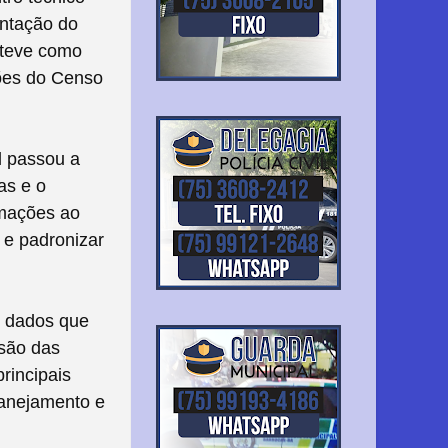
entação do
 teve como
ções do Censo
l passou a
as e o
rmações ao
 e padronizar
s dados que
isão das
rincipais
lanejamento e