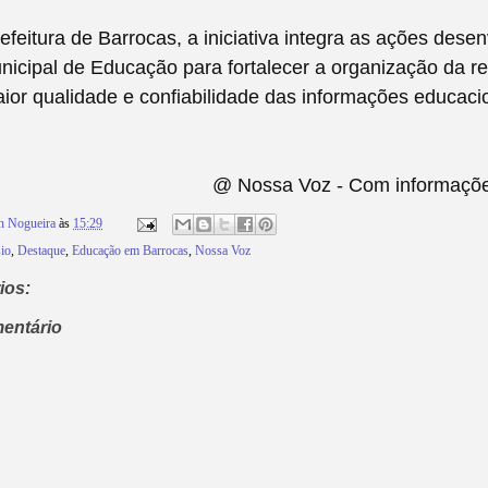
feitura de Barrocas, a iniciativa integra as ações desen
nicipal de Educação para fortalecer a organização da r
ior qualidade e confiabilidade das informações educaci
@ Nossa Voz - Com informaç
n Nogueira
às
15:29
io
,
Destaque
,
Educação em Barrocas
,
Nossa Voz
ios:
entário