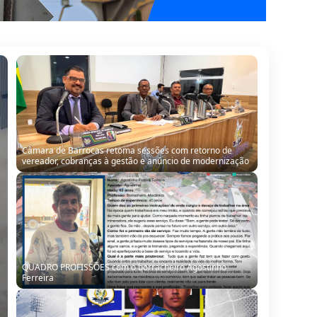
Câmara de Barrocas retoma sessões com retorno de
vereador, cobranças à gestão e anúncio de modernização
QUADRO PROFISSÕES com o borracheiro Agostinho
Ferreira