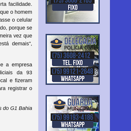
a facilidade.
o que o homem
asse o celular
ado, porque se
imeira vez que
está demais",
ue a empresa
liciais da 93
cal e fizeram
ra registrar o
s do G1 Bahia