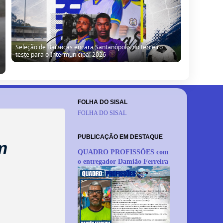
Seleção de Barrocas encara Santanópolis no terceiro
teste para o Intermunicipal 2026
FOLHA DO SISAL
FOLHA DO SISAL
PUBLICAÇÃO EM DESTAQUE
m
QUADRO PROFISSÕES com
o entregador Damião Ferreira