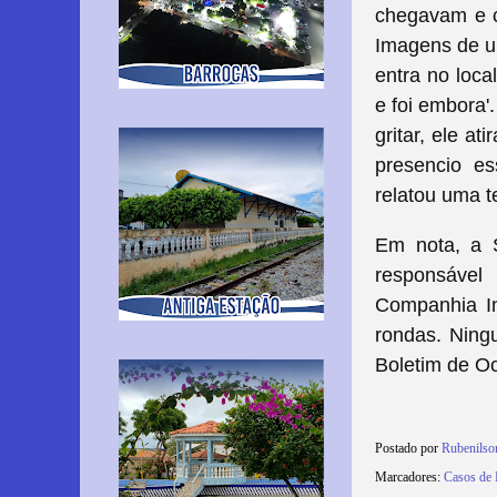
chegavam e c
Imagens de u
entra no loca
e foi embora'
gritar, ele a
presencio es
relatou uma 
Em nota, a 
responsável 
Companhia In
rondas. Ningu
Boletim de Oc
Postado por
Rubenils
Marcadores:
Casos de 