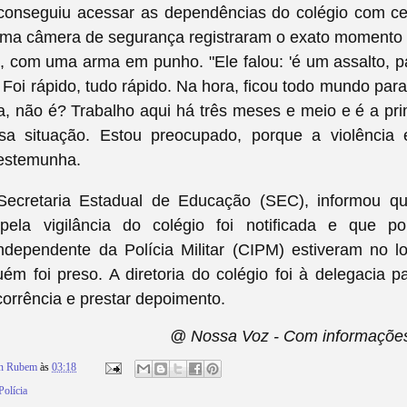
onseguiu acessar as dependências do colégio com cert
ma câmera de segurança registraram o exato moment
l, com uma arma em punho. "Ele falou: 'é um assalto, p
. Foi rápido, tudo rápido. Na hora, ficou todo mundo par
tira, não é? Trabalho aqui há três meses e meio e é a pr
sa situação. Estou preocupado, porque a violência 
testemunha.
Secretaria Estadual de Educação (SEC), informou q
pela vigilância do colégio foi notificada e que po
dependente da Polícia Militar (CIPM) estiveram no lo
ém foi preso. A diretoria do colégio foi à delegacia pa
orrência e prestar depoimento.
@ Nossa Voz - Com informaçõe
on Rubem
às
03:18
Polícia