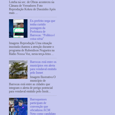
Loteba na sec. de Obras aconteceu na
Câmara de Vereadores Foto
Reprodução Kekeu de Daozinho Após
mais ...
Ex-prefeito nega que
tenha curtido
postagem da
Prefeitura de
Barrocas: “Política é
coisa séria”
Imagens Reprodução Uma situação
inusitada chamou a atenção durante o
programa de Rubenilson Nogueira na
Rádio Nossa Voz, nesta terça-feira ...
Barrocas está entre os
municípios em alerta
para vendaval emitido
pelo Inmet
Imagem Ilustrativa O
município de
Barrocas está entre as cidades que
integram o alerta de perigo potencial
para vendaval emitido pelo Instit...
Barroquenses
participam de
convenção que
oficializou ACM
Neto como candidato