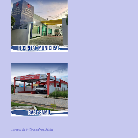
Tweets de @NossaVozBahia