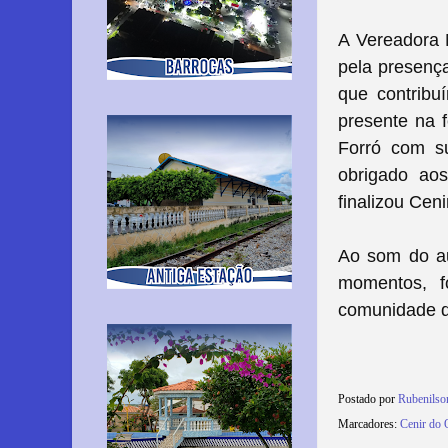
A Vereadora 
pela presença
que contribu
presente na f
Forró com s
obrigado aos
finalizou Ceni
Ao som do au
momentos, f
comunidade d
Postado por
Rubenils
Marcadores:
Cenir do 