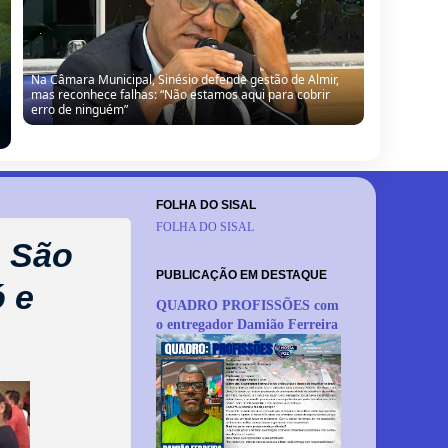
Na Câmara Municipal, Sinésio defende gestão de Almir,
mas reconhece falhas: “Não estamos aqui para cobrir
erro de ninguém”
FOLHA DO SISAL
FOLHA DO SISAL
m São
PUBLICAÇÃO EM DESTAQUE
ó e
QUADRO PROFISSÕES com
o entregador Damião Ferreira