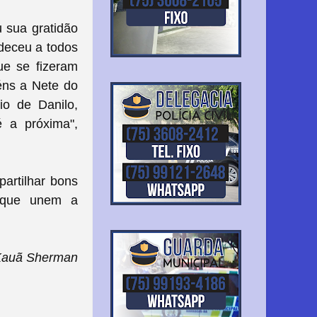
 sua gratidão
adeceu a todos
ue se fizeram
béns a Nete do
o de Danilo,
é a próxima",
artilhar bons
e que unem a
Kauã Sherman