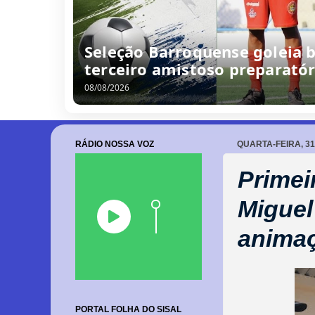
Seleção Barroquense goleia b
terceiro amistoso preparatór
08/08/2026
RÁDIO NOSSA VOZ
QUARTA-FEIRA, 31
Primei
Miguel
anima
PORTAL FOLHA DO SISAL