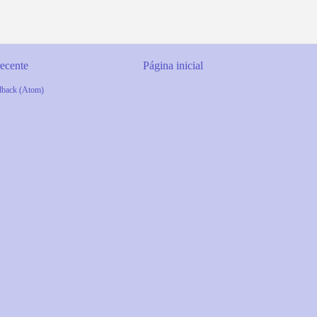
ecente
Página inicial
dback (Atom)