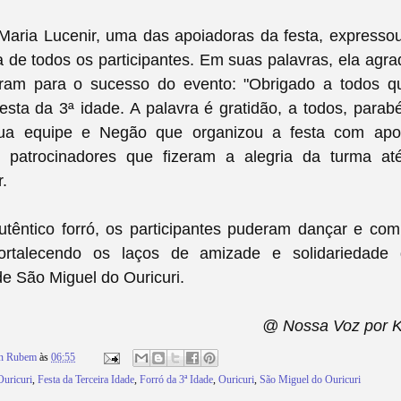
Maria Lucenir, uma das apoiadoras da festa, expressou
 de todos os participantes. Em suas palavras, ela agr
íram para o sucesso do evento: "Obrigado a todos q
esta da 3ª idade. A palavra é gratidão, a todos, para
ua equipe e Negão que organizou a festa com apoi
 patrocinadores que fizeram a alegria da turma at
r.
têntico forró, os participantes puderam dançar e comp
ortalecendo os laços de amizade e solidariedad
e São Miguel do Ouricuri.
@ Nossa Voz por 
on Rubem
às
06:55
Ouricuri
,
Festa da Terceira Idade
,
Forró da 3ª Idade
,
Ouricuri
,
São Miguel do Ouricuri