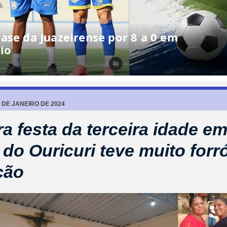
ase da Juazeirense por 8 a 0 em
io
 DE JANEIRO DE 2024
ra festa da terceira idade e
 do Ouricuri teve muito forr
ção