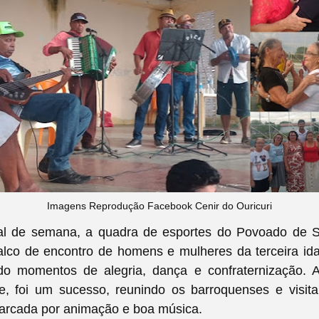
Imagens Reprodução Facebook Cenir do Ouricuri
nal de semana, a quadra de esportes do Povoado de 
palco de encontro de homens e mulheres da terceira id
do momentos de alegria, dança e confraternização. 
de, foi um sucesso, reunindo os barroquenses e visi
arcada por animação e boa música.