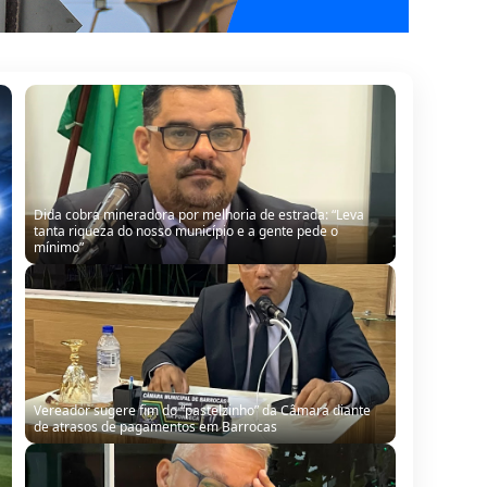
Dida cobra mineradora por melhoria de estrada: “Leva
tanta riqueza do nosso município e a gente pede o
mínimo”
Vereador sugere fim do “pastelzinho” da Câmara diante
de atrasos de pagamentos em Barrocas