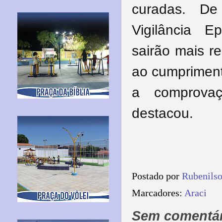
curadas. D
Vigilância E
sairão mais r
ao cumpriment
a comprovaç
destacou.
Postado por
Rubenils
Marcadores:
Araci
Sem comentár