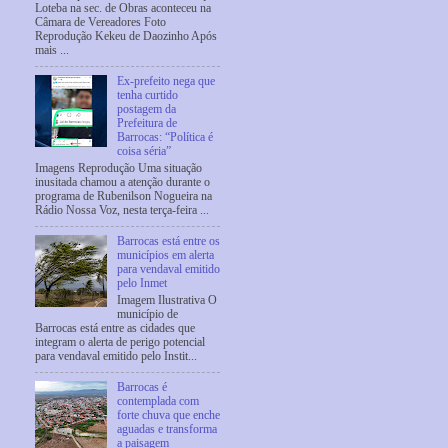
Loteba na sec. de Obras aconteceu na
Câmara de Vereadores Foto
Reprodução Kekeu de Daozinho Após
mais ...
Ex-prefeito nega que
tenha curtido
postagem da
Prefeitura de
Barrocas: “Política é
coisa séria”
Imagens Reprodução Uma situação
inusitada chamou a atenção durante o
programa de Rubenilson Nogueira na
Rádio Nossa Voz, nesta terça-feira ...
Barrocas está entre os
municípios em alerta
para vendaval emitido
pelo Inmet
Imagem Ilustrativa O
município de
Barrocas está entre as cidades que
integram o alerta de perigo potencial
para vendaval emitido pelo Instit...
Barrocas é
contemplada com
forte chuva que enche
aguadas e transforma
a paisagem