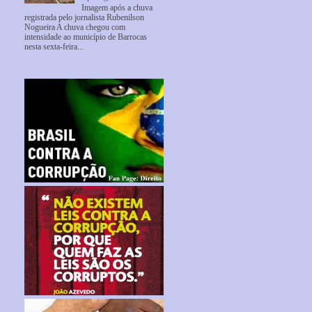
Imagem após a chuva
registrada pelo jornalista Rubenilson
Nogueira A chuva chegou com
intensidade ao município de Barrocas
nesta sexta-feira...