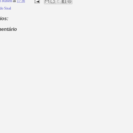
on Rubem
às
17:36
 do Sisal
ios:
entário