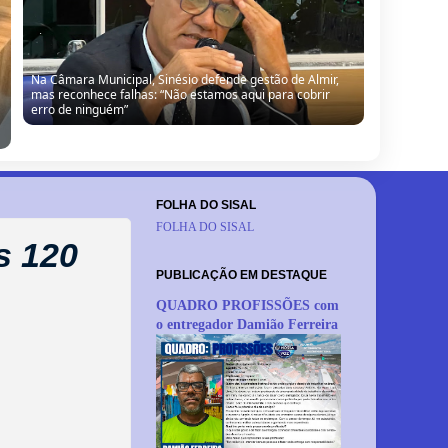
Na Câmara Municipal, Sinésio defende gestão de Almir,
mas reconhece falhas: “Não estamos aqui para cobrir
erro de ninguém”
FOLHA DO SISAL
FOLHA DO SISAL
s 120
PUBLICAÇÃO EM DESTAQUE
QUADRO PROFISSÕES com
o entregador Damião Ferreira