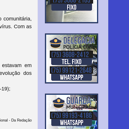
o comunitária,
vírus.
Com as
ue estavam em
evolução dos
-19);
onal - Da Redação