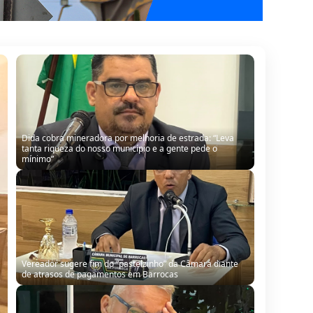
Dida cobra mineradora por melhoria de estrada: “Leva
tanta riqueza do nosso município e a gente pede o
mínimo”
Vereador sugere fim do “pastelzinho” da Câmara diante
de atrasos de pagamentos em Barrocas