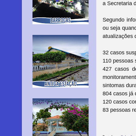
a Secretaria 
Segundo infor
ou seja quand
atualizações d
32 casos susp
110 pessoas 
427 casos de
monitoramen
sintomas dura
804 casos já 
120 casos con
83 pessoas r