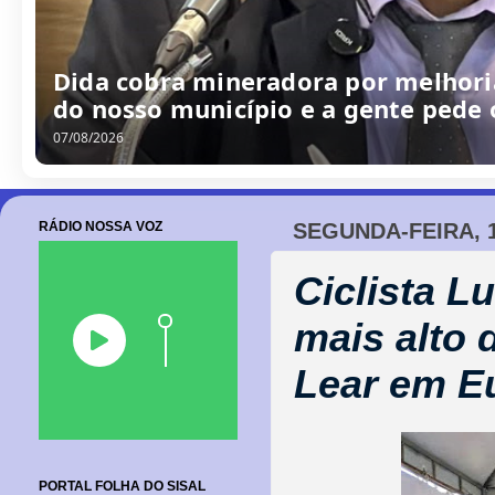
/
0
8
/
2
0
2
6
RÁDIO NOSSA VOZ
SEGUNDA-FEIRA, 
Ciclista L
mais alto 
Lear em E
PORTAL FOLHA DO SISAL