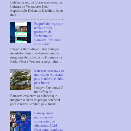
Loteba na sec. de Obras aconteceu na
Câmara de Vereadores Foto
Reprodução Kekeu de Daozinho Após
mais ...
Ex-prefeito nega que
tenha curtido
postagem da
Prefeitura de
Barrocas: “Política é
coisa séria”
Imagens Reprodução Uma situação
inusitada chamou a atenção durante o
programa de Rubenilson Nogueira na
Rádio Nossa Voz, nesta terça-feira ...
Barrocas está entre os
municípios em alerta
para vendaval emitido
pelo Inmet
Imagem Ilustrativa O
município de
Barrocas está entre as cidades que
integram o alerta de perigo potencial
para vendaval emitido pelo Instit...
Barroquenses
participam de
convenção que
oficializou ACM
Neto como candidato