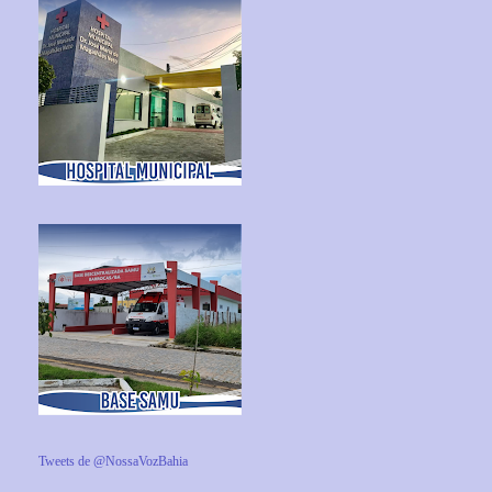
Tweets de @NossaVozBahia