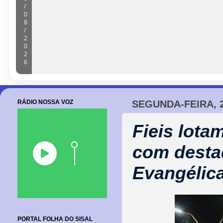
/
0
8
/
2
0
2
6
RÁDIO NOSSA VOZ
SEGUNDA-FEIRA, 
Fieis lota
com desta
Evangélic
PORTAL FOLHA DO SISAL