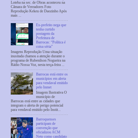
Loteba na sec. de Obras aconteceu na
Câmara de Vereadores Foto
Reprodução Kekeu de Daozinho Após
mais ...
Ex-prefeito nega que
tenha curtido
postagem da
Prefeitura de
Barrocas: “Política é
coisa séria”
Imagens Reprodução Uma situação
inusitada chamou a atenção durante o
programa de Rubenilson Nogueira na
Rádio Nossa Voz, nesta terça-feira ...
Barrocas está entre os
municípios em alerta
para vendaval emitido
pelo Inmet
Imagem Ilustrativa O
município de
Barrocas está entre as cidades que
integram o alerta de perigo potencial
para vendaval emitido pelo Instit...
Barroquenses
participam de
convenção que
oficializou ACM
Neto como candidato