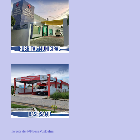
Tweets de @NossaVozBahia