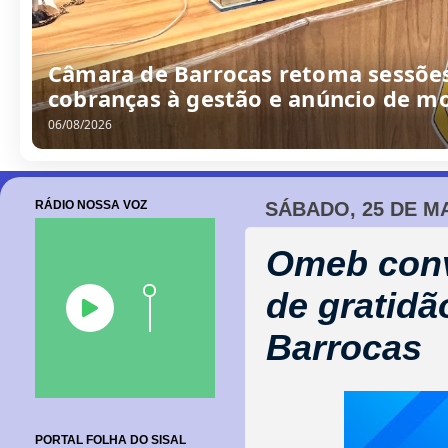
Câmara de Barrocas retoma sessões
cobranças à gestão e anúncio de m
06/08/2026
RÁDIO NOSSA VOZ
SÁBADO, 25 DE M
Omeb conv
de gratidã
Barrocas
PORTAL FOLHA DO SISAL