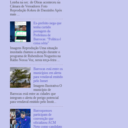
Loteba na sec. de Obras aconteceu na
Câmara de Vereadores Foto
Reprodução Kekeu de Daozinho Após
mais ...
Ex-prefeito nega que
tenha curtido
postagem da
Prefeitura de
Barrocas: “Política é
coisa séria”
Imagens Reprodução Uma situação
inusitada chamou a atenção durante o
programa de Rubenilson Nogueira na
Rádio Nossa Voz, nesta terça-feira ...
Barrocas está entre os
municípios em alerta
para vendaval emitido
pelo Inmet
Imagem Ilustrativa O
município de
Barrocas está entre as cidades que
integram o alerta de perigo potencial
para vendaval emitido pelo Instit...
Barroquenses
participam de
convenção que
oficializou ACM
Neto como candidato