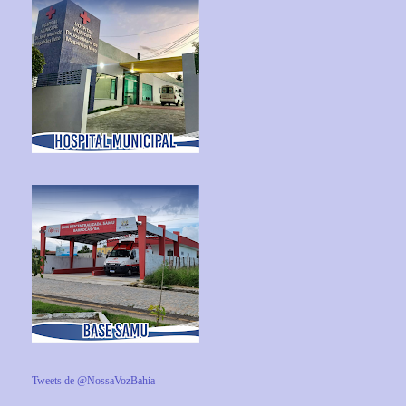
Tweets de @NossaVozBahia