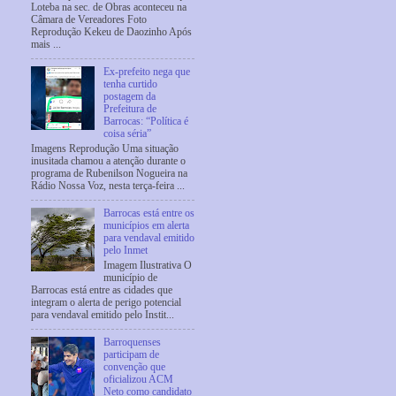
Loteba na sec. de Obras aconteceu na
Câmara de Vereadores Foto
Reprodução Kekeu de Daozinho Após
mais ...
Ex-prefeito nega que
tenha curtido
postagem da
Prefeitura de
Barrocas: “Política é
coisa séria”
Imagens Reprodução Uma situação
inusitada chamou a atenção durante o
programa de Rubenilson Nogueira na
Rádio Nossa Voz, nesta terça-feira ...
Barrocas está entre os
municípios em alerta
para vendaval emitido
pelo Inmet
Imagem Ilustrativa O
município de
Barrocas está entre as cidades que
integram o alerta de perigo potencial
para vendaval emitido pelo Instit...
Barroquenses
participam de
convenção que
oficializou ACM
Neto como candidato