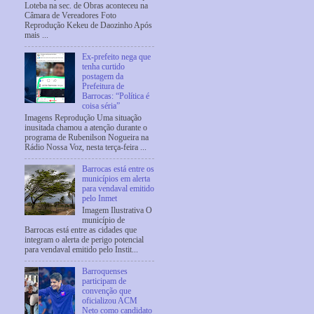
Loteba na sec. de Obras aconteceu na
Câmara de Vereadores Foto
Reprodução Kekeu de Daozinho Após
mais ...
Ex-prefeito nega que
tenha curtido
postagem da
Prefeitura de
Barrocas: “Política é
coisa séria”
Imagens Reprodução Uma situação
inusitada chamou a atenção durante o
programa de Rubenilson Nogueira na
Rádio Nossa Voz, nesta terça-feira ...
Barrocas está entre os
municípios em alerta
para vendaval emitido
pelo Inmet
Imagem Ilustrativa O
município de
Barrocas está entre as cidades que
integram o alerta de perigo potencial
para vendaval emitido pelo Instit...
Barroquenses
participam de
convenção que
oficializou ACM
Neto como candidato