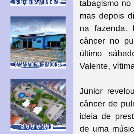
tabagismo no 
mas depois di
na fazenda. 
câncer no p
último sába
Valente, vítim
Júnior revelo
câncer de pul
ideia de pre
de uma músic