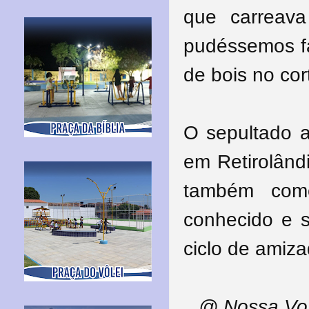
que carreav
pudéssemos f
de bois no cort
O sepultado 
em Retirolând
também como
conhecido e 
ciclo de amiz
@ Nossa Voz