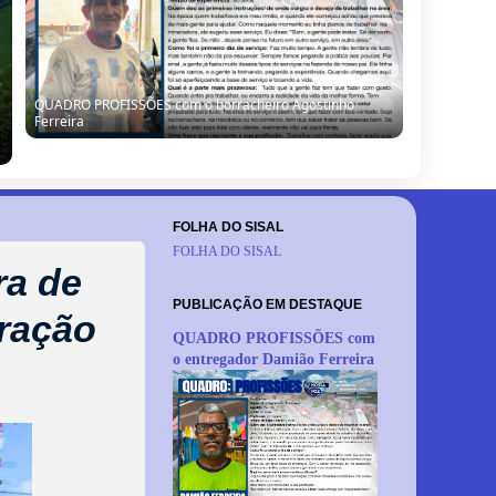
Seleção de Barrocas encara Santanópolis no terceiro
teste para o Intermunicipal 2026
FOLHA DO SISAL
FOLHA DO SISAL
ra de
PUBLICAÇÃO EM DESTAQUE
oração
QUADRO PROFISSÕES com
o entregador Damião Ferreira