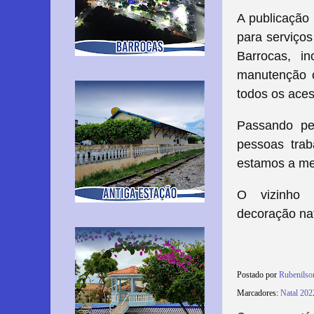
A publicação 
para serviço
Barrocas, i
manutenção c
todos os aces
Passando pel
pessoas trab
estamos a me
O vizinho 
decoração nat
Postado por
Rubenils
Marcadores:
Natal 202