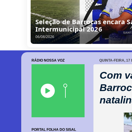
/
0
8
/
2
0
2
6
RÁDIO NOSSA VOZ
QUINTA-FEIRA, 1
Com va
Barroc
natali
PORTAL FOLHA DO SISAL