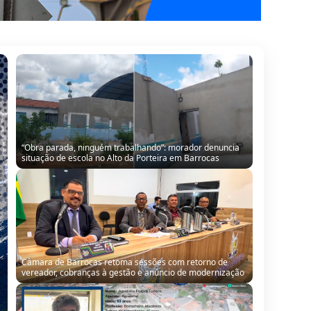
Câmara de Barrocas retoma sessões com retorno de
vereador, cobranças à gestão e anúncio de modernização
QUADRO PROFISSÕES com o borracheiro Agostinho
Ferreira