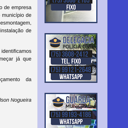
ção de empresa
 município de
desmontagem,
instalação de
identificamos
omeçar já que
nçamento da
lson Nogueira