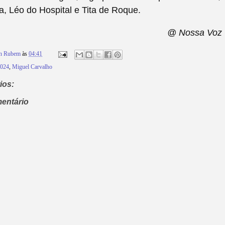
ra, Léo do Hospital e Tita de Roque.
@ Nossa Voz 
on Rubem
às
04:41
2024
,
Miguel Carvalho
ios:
entário