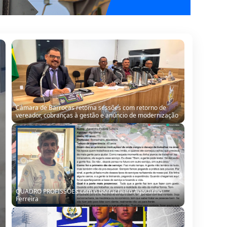
Câmara de Barrocas retoma sessões com retorno de
vereador, cobranças à gestão e anúncio de modernização
QUADRO PROFISSÕES com o borracheiro Agostinho
Ferreira