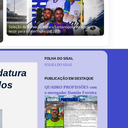
Seleção de Barrocas encara Santanópolis no terceiro
teste para o Intermunicipal 2026
FOLHA DO SISAL
FOLHA DO SISAL
datura
PUBLICAÇÃO EM DESTAQUE
dos
QUADRO PROFISSÕES com
o entregador Damião Ferreira