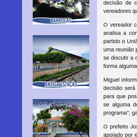
decisão de c
vereadores q
O vereador c
analisa a co
partido o Uni
uma reunião p
se discutir a
forma alguma,
Miguel infor
decisão será
para que pos
se alguma de
programa", ga
O prefeito Jo
apoiado por e