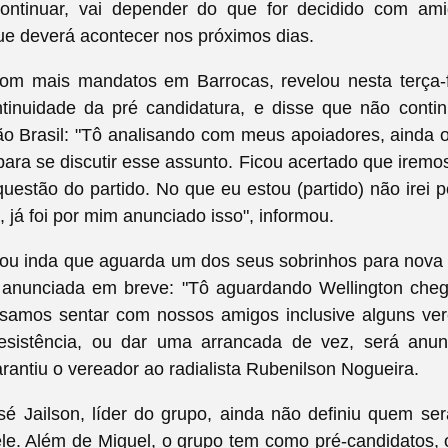
ontinuar, vai depender do que for decidido com am
ue deverá acontecer nos próximos dias
.
om mais mandatos em Barrocas, revelou nesta terça-f
ntinuidade da pré candidatura, e disse que não contin
ão Brasil: "Tô analisando com meus apoiadores, ainda
ara se discutir esse assunto. Ficou acertado que irem
 questão do partido. No que eu estou (partido) não irei
 já foi por mim anunciado isso", informou.
mou inda que aguarda um dos seus sobrinhos para nova 
 anunciada em breve: "Tô aguardando Wellington che
samos sentar com nossos amigos inclusive alguns ve
sistência, ou dar uma arrancada de vez, será anu
rantiu o vereador ao radialista Rubenilson Nogueira.
sé Jailson, líder do grupo, ainda não definiu quem se
le. Além de Miguel, o grupo tem como pré-candidatos, o