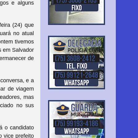
igos e alguns
eira (24) que
uará no atual
 ontem tivemos
os em Salvador
 permanecer de
conversa, e a
gar de viagem
readores, mas
nciado no sus
rá o candidato
 vice prefeito