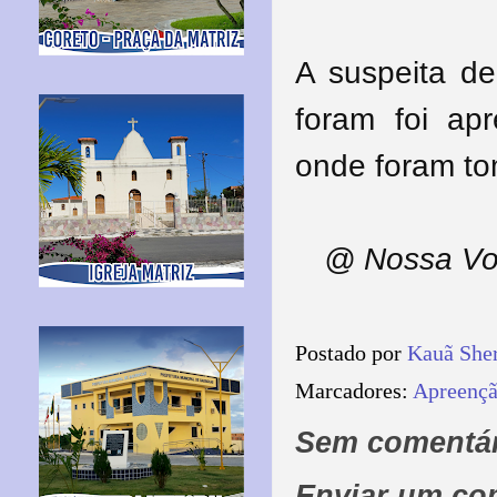
A suspeita de
foram foi ap
onde foram to
@ Nossa Vo
Postado por
Kauã She
Marcadores:
Apreençã
Sem comentár
Enviar um co