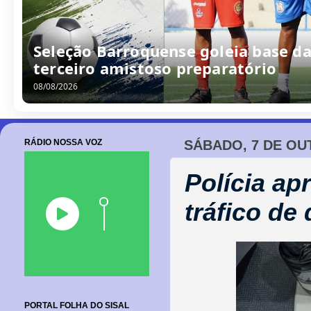
/
0
8
/
2
0
2
6
RÁDIO NOSSA VOZ
SÁBADO, 7 DE OU
Polícia ap
tráfico de
PORTAL FOLHA DO SISAL