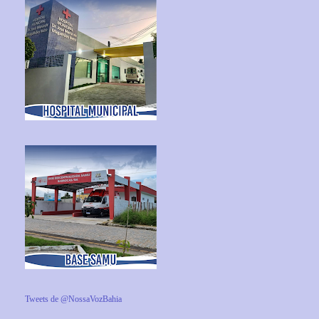
Tweets de @NossaVozBahia