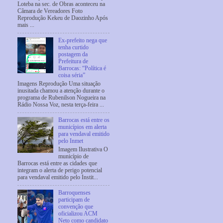
Loteba na sec. de Obras aconteceu na
Câmara de Vereadores Foto
Reprodução Kekeu de Daozinho Após
mais ...
Ex-prefeito nega que
tenha curtido
postagem da
Prefeitura de
Barrocas: “Política é
coisa séria”
Imagens Reprodução Uma situação
inusitada chamou a atenção durante o
programa de Rubenilson Nogueira na
Rádio Nossa Voz, nesta terça-feira ...
Barrocas está entre os
municípios em alerta
para vendaval emitido
pelo Inmet
Imagem Ilustrativa O
município de
Barrocas está entre as cidades que
integram o alerta de perigo potencial
para vendaval emitido pelo Instit...
Barroquenses
participam de
convenção que
oficializou ACM
Neto como candidato