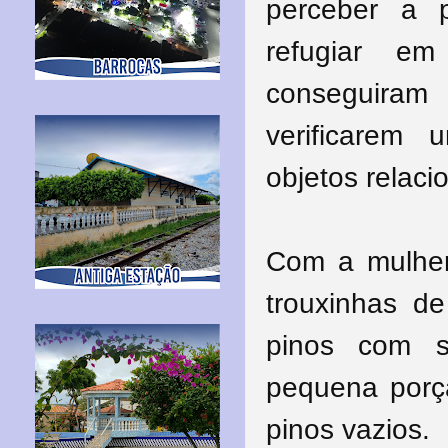
perceber a 
refugiar e
conseguira
verificarem 
objetos relaci
Com a mulher
trouxinhas d
pinos com s
pequena porç
pinos vazios.