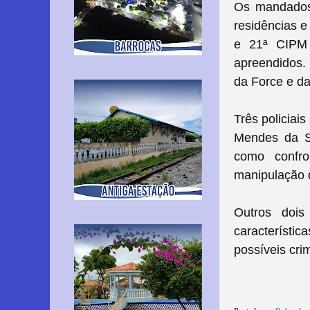
Os mandados
residências 
e 21ª CIPM 
apreendidos.
da Force e d
Três policiai
Mendes da Si
como confro
manipulação d
Outros doi
característic
possíveis cri