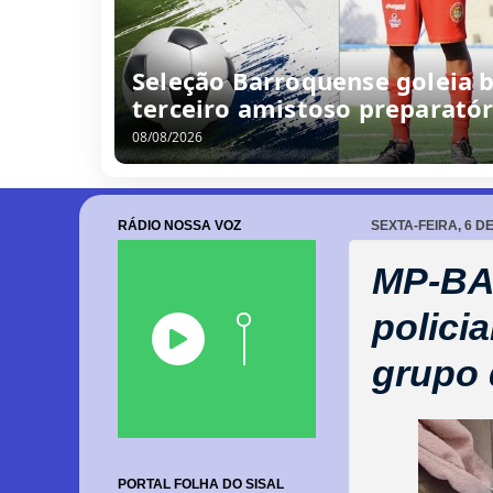
Seleção Barroquense goleia b
terceiro amistoso preparatór
08/08/2026
RÁDIO NOSSA VOZ
SEXTA-FEIRA, 6 D
MP-BA 
policia
grupo 
PORTAL FOLHA DO SISAL