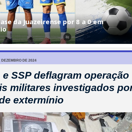
ase da Juazeirense por 8 a 0 em
io
E DEZEMBRO DE 2024
e SSP deflagram operação 
is militares investigados po
de extermínio