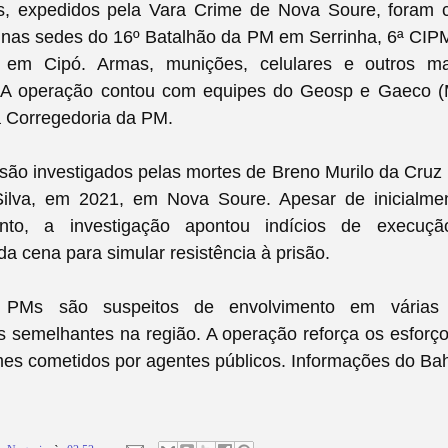
, expedidos pela Vara Crime de Nova Soure, foram 
e nas sedes do 16º Batalhão da PM em Serrinha, 6ª CIP
em Cipó. Armas, munições, celulares e outros mat
 A operação contou com equipes do Geosp e Gaeco 
a Corregedoria da PM.
s são investigados pelas mortes de Breno Murilo da Cruz 
lva, em 2021, em Nova Soure. Apesar de inicialmen
nto, a investigação apontou indícios de execuç
a cena para simular resistência à prisão.
s PMs são suspeitos de envolvimento em várias
as semelhantes na região. A operação reforça os esforç
mes cometidos por agentes públicos. Informações do Bah