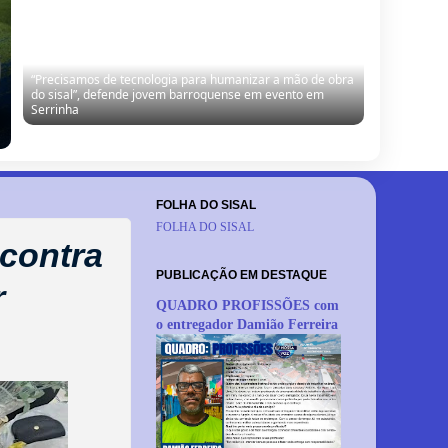
“Precisamos de tecnologia para humanizar a mão de obra
do sisal”, defende jovem barroquense em evento em
Serrinha
FOLHA DO SISAL
FOLHA DO SISAL
contra
PUBLICAÇÃO EM DESTAQUE
r
QUADRO PROFISSÕES com
o entregador Damião Ferreira