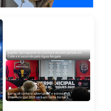
Jogador barroquense se machuca durante partida em
Coité e é socorrido pelo Águia Resgate
Barrocas conhece adversários, e estreia no
Intermunicipal 2026 será em Santa Bárbara