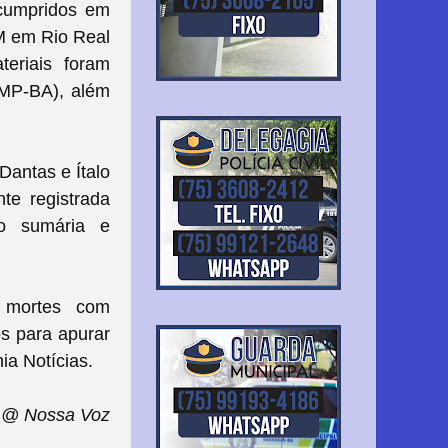
cumpridos em
M em Rio Real
eriais foram
(MP-BA), além
Dantas e Ítalo
te registrada
ão sumária e
 mortes com
os para apurar
ia Notícias.
@ Nossa Voz