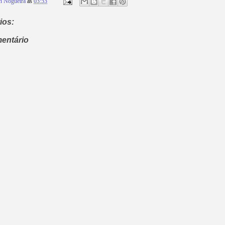
n Nogueira
às
03:53
ios:
entário