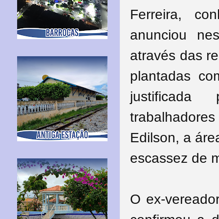
Ferreira, c
anunciou ne
através das re
plantadas com
justificada
trabalhadore
Edilson, a áre
escassez de m
O ex-vereador