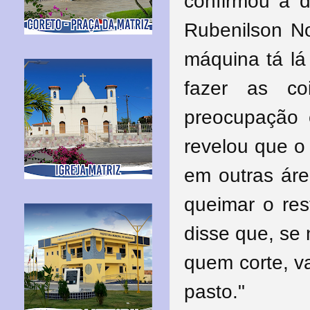
confirmou a d
Rubenilson No
máquina tá lá
fazer as co
preocupação 
revelou que o
em outras área
queimar o res
disse que, se 
quem corte, v
pasto."