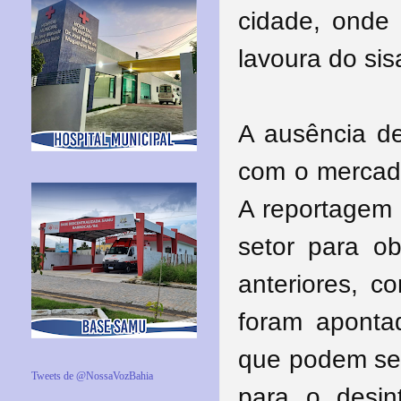
cidade, onde 
lavoura do sis
A ausência d
com o mercado
A reportagem 
setor para o
anteriores, 
foram apontad
que podem ser
Tweets de @NossaVozBahia
para o desin