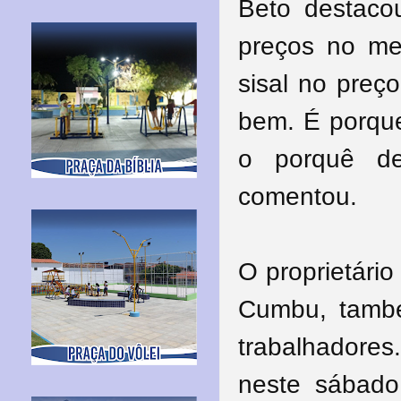
Beto destaco
preços no me
sisal no preç
bem. É porqu
o porquê d
comentou.
O proprietári
Cumbu, també
trabalhadore
neste sábado