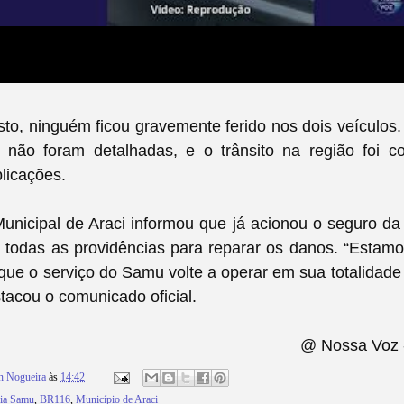
to, ninguém ficou gravemente ferido nos dois veículos
a não foram detalhadas, e o trânsito na região foi c
licações.
Municipal de Araci informou que já acionou o seguro d
 todas as providências para reparar os danos. “Estamo
 que o serviço do Samu volte a operar em sua totalidade
stacou o comunicado oficial.
@ Nossa Voz 
n Nogueira
às
14:42
ia Samu
,
BR116
,
Município de Araci