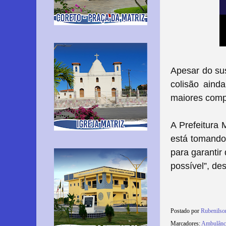
Apesar do sus
colisão aind
maiores comp
A Prefeitura 
está tomando
para garantir
possível”, de
Postado por
Rubenilso
Marcadores:
Ambulânc