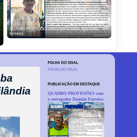
QUADRO PROFISSÕES com o borracheiro Agostinho
Ferreira
FOLHA DO SISAL
FOLHA DO SISAL
mba
PUBLICAÇÃO EM DESTAQUE
ilândia
QUADRO PROFISSÕES com
o entregador Damião Ferreira