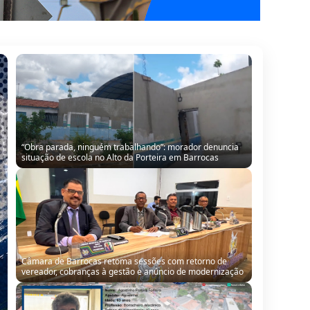
“Obra parada, ninguém trabalhando”: morador denuncia
situação de escola no Alto da Porteira em Barrocas
Câmara de Barrocas retoma sessões com retorno de
vereador, cobranças à gestão e anúncio de modernização