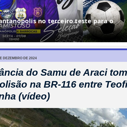
antanópolis no terceiro teste para o
DE DEZEMBRO DE 2024
ncia do Samu de Araci to
olisão na BR-116 entre Teof
inha (vídeo)