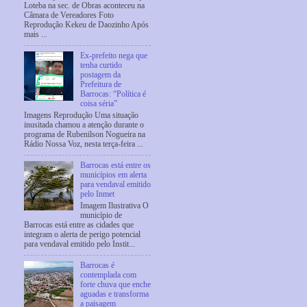
Loteba na sec. de Obras aconteceu na
Câmara de Vereadores Foto
Reprodução Kekeu de Daozinho Após
mais ...
Ex-prefeito nega que
tenha curtido
postagem da
Prefeitura de
Barrocas: “Política é
coisa séria”
Imagens Reprodução Uma situação
inusitada chamou a atenção durante o
programa de Rubenilson Nogueira na
Rádio Nossa Voz, nesta terça-feira ...
Barrocas está entre os
municípios em alerta
para vendaval emitido
pelo Inmet
Imagem Ilustrativa O
município de
Barrocas está entre as cidades que
integram o alerta de perigo potencial
para vendaval emitido pelo Instit...
Barrocas é
contemplada com
forte chuva que enche
aguadas e transforma
a paisagem