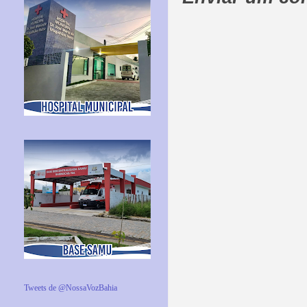
Tweets de @NossaVozBahia