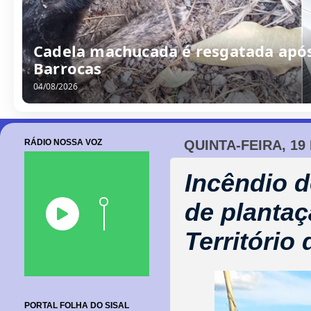
/
0
8
/
2
0
2
6
RÁDIO NOSSA VOZ
QUINTA-FEIRA, 19
Incêndio d
de plantaç
Território 
PORTAL FOLHA DO SISAL