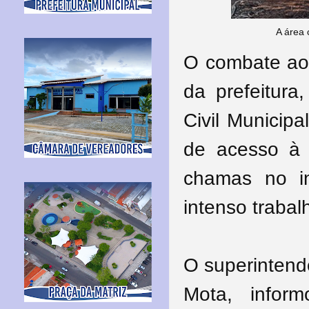
A área 
O combate ao 
da prefeitur
Civil Municipa
de acesso à 
chamas no in
intenso trabal
O superintende
Mota, infor