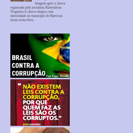
Imagem após a chuva
registrada pelo jornalista Rubenilson
Nogueira A chuva chegou com
intensidade ao município de Barrocas
nesta sexta-feira...