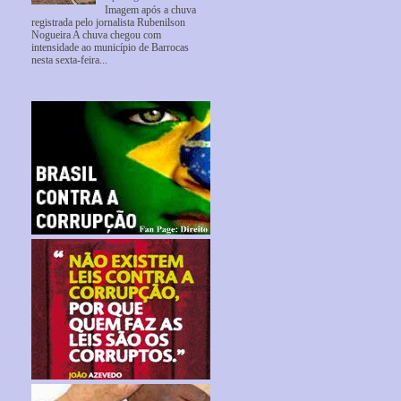
Imagem após a chuva
registrada pelo jornalista Rubenilson
Nogueira A chuva chegou com
intensidade ao município de Barrocas
nesta sexta-feira...