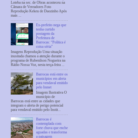
Loteba na sec. de Obras aconteceu na
Câmara de Vereadores Foto
Reprodução Kekeu de Daozinho Após
mais ...
Ex-prefeito nega que
tenha curtido
postagem da
Prefeitura de
Barrocas: “Política é
coisa séria”
Imagens Reprodução Uma situação
inusitada chamou a atenção durante o
programa de Rubenilson Nogueira na
Rádio Nossa Voz, nesta terça-feira ...
Barrocas está entre os
municípios em alerta
para vendaval emitido
pelo Inmet
Imagem Ilustrativa O
município de
Barrocas está entre as cidades que
integram o alerta de perigo potencial
para vendaval emitido pelo Instit...
Barrocas é
contemplada com
forte chuva que enche
aguadas e transforma
a paisagem