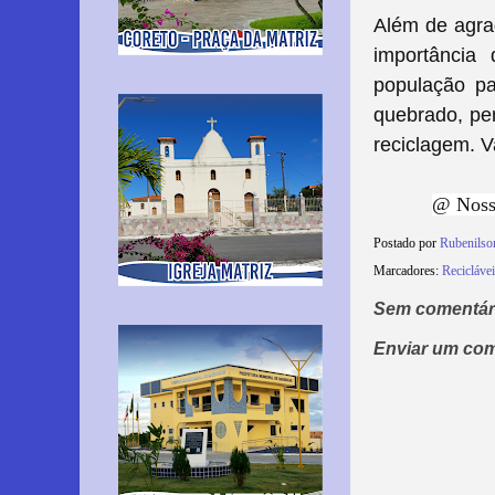
Além de agrad
importância
população pa
quebrado, pe
reciclagem. V
@ Nossa
Postado por
Rubenilso
Marcadores:
Recicláve
Sem comentár
Enviar um com