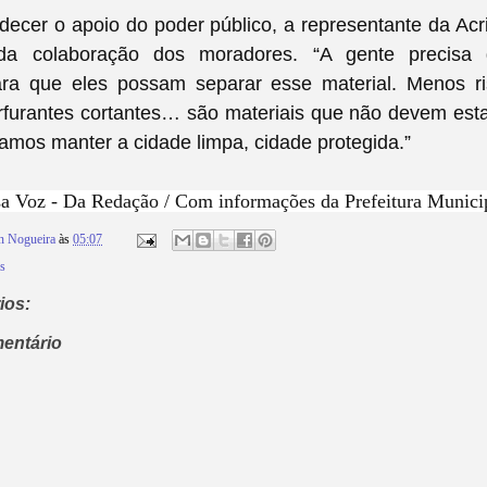
ecer o apoio do poder público, a representante da Acr
 da colaboração dos moradores. “A gente precisa
ra que eles possam separar esse material. Menos ri
rfurantes cortantes… são materiais que não devem esta
amos manter a cidade limpa, cidade protegida.”
 Voz - Da Redação / Com informações da Prefeitura Municip
n Nogueira
às
05:07
is
ios:
entário