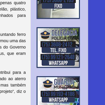
apenas quatro
ão, plástico,
nhados para
juntando ferro
firmou uma das
is do Governo
eus, que eram
ntribui para a
ado ao aterro
l, mas também
rojeto”, diz o