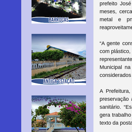
prefeito Jos
meses, cerca
metal e pn
reaproveitam
“A gente cons
com plástico,
representant
Municipal na
considerados
A Prefeitura,
preservação 
sanitário. “
gera trabalho
texto da post