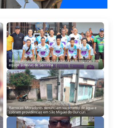
Barroquense Saline Simões conquista título regional com
equipe Boleiras de Serrinha
Barrocas: Moradores denunciam vazamento de água e
cobram providências em São Miguel do Ouricuri