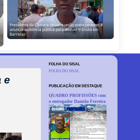
Presidente da Câmara destaca união entre poderes e
anuncia audiência pública para discutir trânsito em
Barrocas
FOLHA DO SISAL
FOLHA DO SISAL
 e
PUBLICAÇÃO EM DESTAQUE
QUADRO PROFISSÕES com
o entregador Damião Ferreira