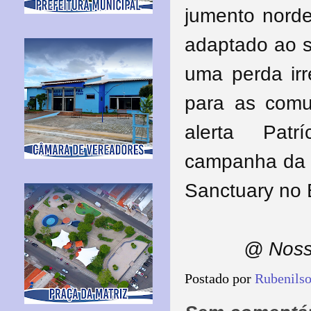
jumento norde
adaptado ao se
uma perda irr
para as comu
alerta Patr
campanha da o
Sanctuary no B
@ Nossa
Postado por
Rubenils