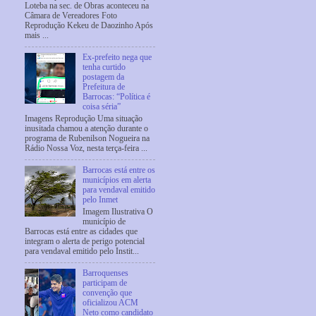
Loteba na sec. de Obras aconteceu na
Câmara de Vereadores Foto
Reprodução Kekeu de Daozinho Após
mais ...
Ex-prefeito nega que
tenha curtido
postagem da
Prefeitura de
Barrocas: “Política é
coisa séria”
Imagens Reprodução Uma situação
inusitada chamou a atenção durante o
programa de Rubenilson Nogueira na
Rádio Nossa Voz, nesta terça-feira ...
Barrocas está entre os
municípios em alerta
para vendaval emitido
pelo Inmet
Imagem Ilustrativa O
município de
Barrocas está entre as cidades que
integram o alerta de perigo potencial
para vendaval emitido pelo Instit...
Barroquenses
participam de
convenção que
oficializou ACM
Neto como candidato