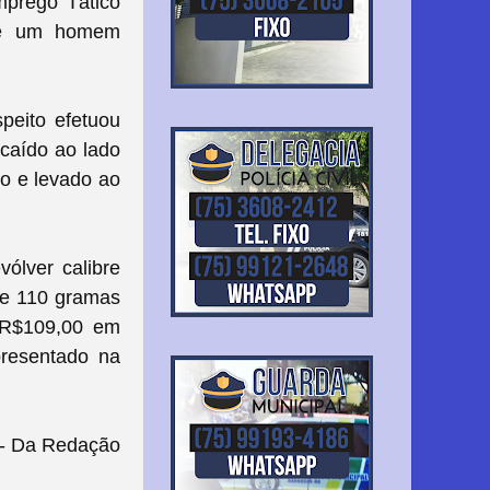
mprego Tático
bre um homem
peito efetuou
caído ao lado
o e levado ao
ólver calibre
 de 110 gramas
 R$109,00 em
presentado na
- Da Redação