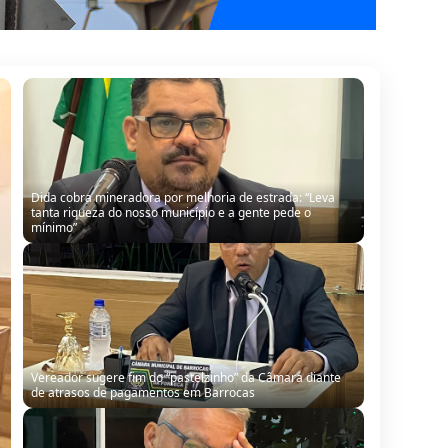
Vereador sugere fim do “pastelzinho” da Câmara diante
de atrasos de pagamentos em Barrocas
Na Câmara Municipal, Sinésio defende gestão de Almir,
mas reconhece falhas: “Não estamos aqui para cobrir
erro de ninguém”