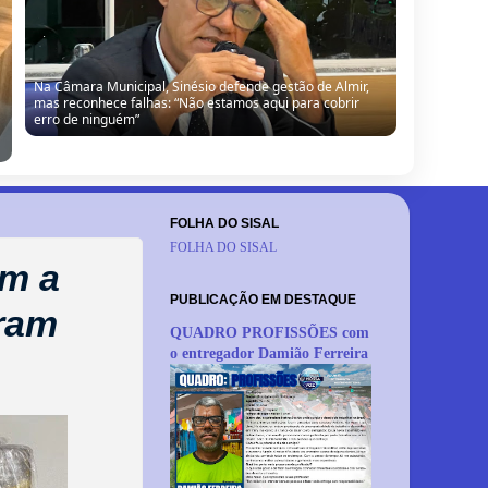
Câmara de Barrocas retoma sessões com retorno de
vereador, cobranças à gestão e anúncio de modernização
FOLHA DO SISAL
FOLHA DO SISAL
om a
PUBLICAÇÃO EM DESTAQUE
oram
QUADRO PROFISSÕES com
o entregador Damião Ferreira