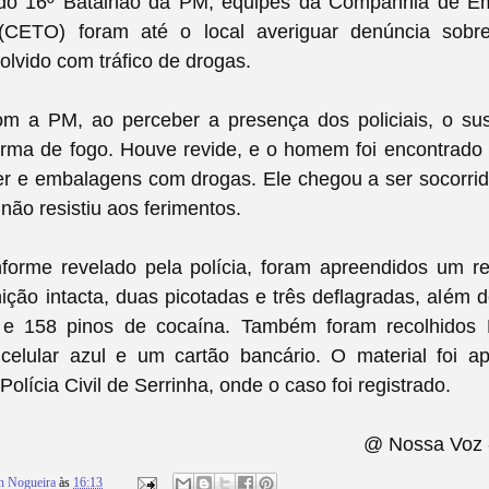
do 16º Batalhão da PM, equipes da Companhia de E
 (CETO) foram até o local averiguar denúncia so
lvido com tráfico de drogas.
m a PM, ao perceber a presença dos policiais, o sus
arma de fogo. Houve revide, e o homem foi encontrado 
er e embalagens com drogas. Ele chegou a ser socorrid
 não resistiu aos ferimentos.
forme revelado pela polícia, foram apreendidos um rev
ção intacta, duas picotadas e três deflagradas, além
e 158 pinos de cocaína. Também foram recolhidos
celular azul e um cartão bancário. O material foi a
olícia Civil de Serrinha, onde o caso foi registrado.
@ Nossa Voz 
n Nogueira
às
16:13