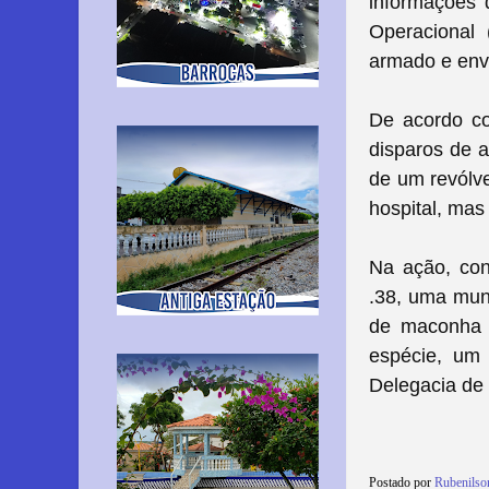
informações 
Operacional
armado e envo
De acordo co
disparos de 
de um revólv
hospital, mas
Na ação, con
.38, uma muni
de maconha 
espécie, um 
Delegacia de P
Postado por
Rubenilso