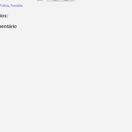
Polícia
,
Serrinha
ios:
entário