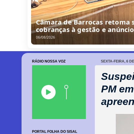
/
0
8
/
2
0
2
6
RÁDIO NOSSA VOZ
SEXTA-FEIRA, 6 D
Suspei
PM em 
apreen
PORTAL FOLHA DO SISAL