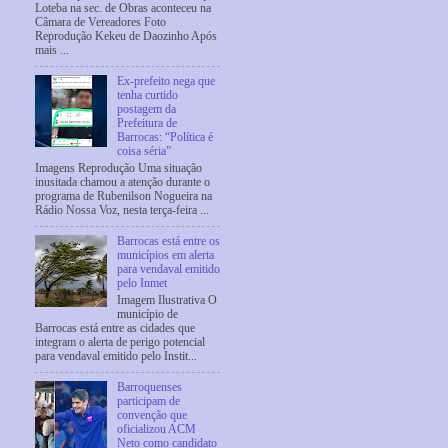
Loteba na sec. de Obras aconteceu na
Câmara de Vereadores Foto
Reprodução Kekeu de Daozinho Após
mais ...
Ex-prefeito nega que
tenha curtido
postagem da
Prefeitura de
Barrocas: “Política é
coisa séria”
Imagens Reprodução Uma situação
inusitada chamou a atenção durante o
programa de Rubenilson Nogueira na
Rádio Nossa Voz, nesta terça-feira ...
Barrocas está entre os
municípios em alerta
para vendaval emitido
pelo Inmet
Imagem Ilustrativa O
município de
Barrocas está entre as cidades que
integram o alerta de perigo potencial
para vendaval emitido pelo Instit...
Barroquenses
participam de
convenção que
oficializou ACM
Neto como candidato