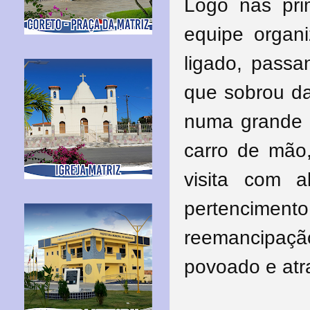
Logo nas pri
equipe organ
ligado, passa
que sobrou da
numa grande b
carro de mão
visita com a
pertencimento.
reemancipaçã
povoado e atra