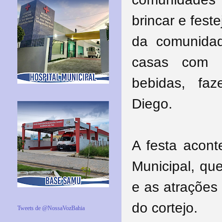
brincar e fest
da comunida
casas com m
bebidas, faz
Diego.
A festa acon
Municipal, que
e as atrações 
do cortejo.
Tweets de @NossaVozBahia