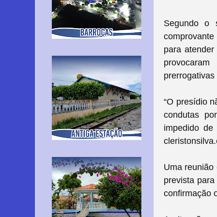
Segundo o si
comprovante 
para atender
provocaram
prerrogativas 
“O presídio n
condutas pon
impedido de 
cleristonsilva
Uma reunião e
prevista para
confirmação o