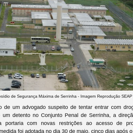
esídio de Segurança Máxima de Serrinha - Imagem Reprodução SEAP
o de um advogado suspeito de tentar entrar com dro
 um detento no Conjunto Penal de Serrinha, a direç
a portaria com novas restrições ao acesso de prof
medida foi adotada no dia 30 de maio, cinco dias após o 