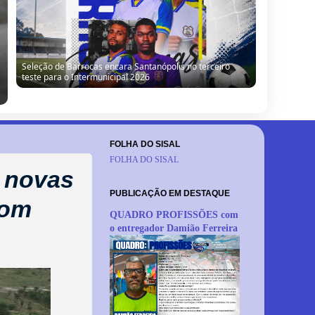
Seleção de Barrocas encara Santanópolis no terceiro
teste para o Intermunicipal 2026
FOLHA DO SISAL
FOLHA DO SISAL
e novas
PUBLICAÇÃO EM DESTAQUE
com
QUADRO PROFISSÕES com
o entregador Damião Ferreira