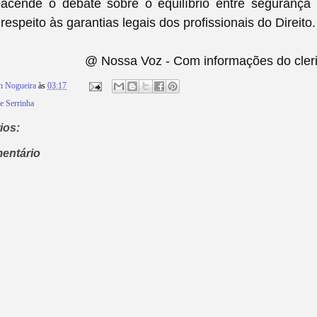
eacende o debate sobre o equilíbrio entre segurança
 respeito às garantias legais dos profissionais do Direito.
@ Nossa Voz - Com informações do cleri
n Nogueira
às
03:17
e Serrinha
ios:
entário