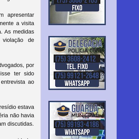
am apresentar
ente a visita
a. As medidas
violação de
advogados, por
isse ter sido
entrevista ao
resídio estava
éria não havia
am discutidas.