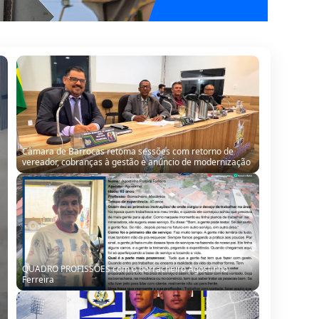
Câmara de Barrocas retoma sessões com retorno de
vereador, cobranças à gestão e anúncio de modernização
QUADRO PROFISSÕES com o borracheiro Agostinho
Ferreira