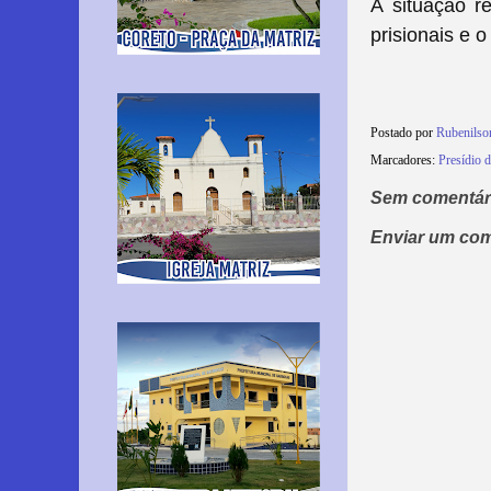
A situação r
prisionais e o
Postado por
Rubenilso
Marcadores:
Presídio d
Sem comentár
Enviar um com