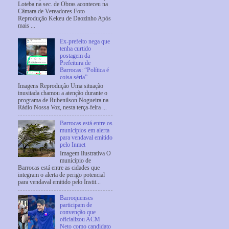
Loteba na sec. de Obras aconteceu na
Câmara de Vereadores Foto
Reprodução Kekeu de Daozinho Após
mais ...
Ex-prefeito nega que
tenha curtido
postagem da
Prefeitura de
Barrocas: “Política é
coisa séria”
Imagens Reprodução Uma situação
inusitada chamou a atenção durante o
programa de Rubenilson Nogueira na
Rádio Nossa Voz, nesta terça-feira ...
Barrocas está entre os
municípios em alerta
para vendaval emitido
pelo Inmet
Imagem Ilustrativa O
município de
Barrocas está entre as cidades que
integram o alerta de perigo potencial
para vendaval emitido pelo Instit...
Barroquenses
participam de
convenção que
oficializou ACM
Neto como candidato