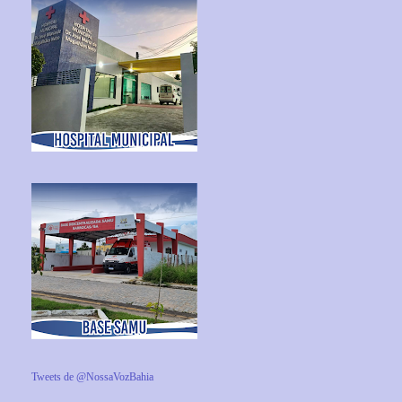
Tweets de @NossaVozBahia