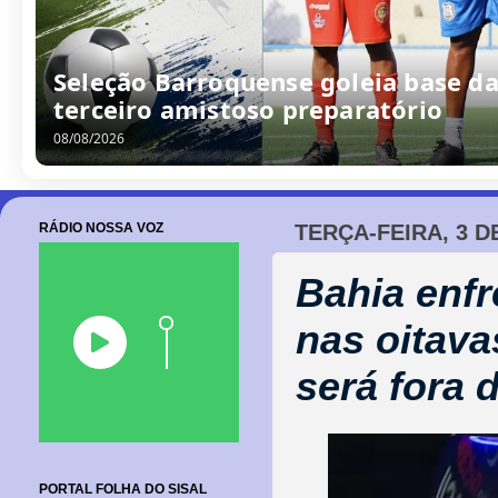
Seleção Barroquense goleia base da
terceiro amistoso preparatório
08/08/2026
RÁDIO NOSSA VOZ
TERÇA-FEIRA, 3 D
Bahia enf
nas oitava
será fora 
PORTAL FOLHA DO SISAL