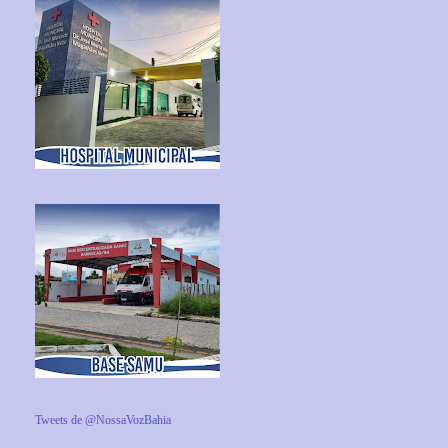
Tweets de @NossaVozBahia