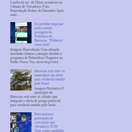
Loteba na sec. de Obras aconteceu na
Câmara de Vereadores Foto
Reprodução Kekeu de Daozinho Após
mais ...
Ex-prefeito nega que
tenha curtido
postagem da
Prefeitura de
Barrocas: “Política é
coisa séria”
Imagens Reprodução Uma situação
inusitada chamou a atenção durante o
programa de Rubenilson Nogueira na
Rádio Nossa Voz, nesta terça-feira ...
Barrocas está entre os
municípios em alerta
para vendaval emitido
pelo Inmet
Imagem Ilustrativa O
município de
Barrocas está entre as cidades que
integram o alerta de perigo potencial
para vendaval emitido pelo Instit...
Barroquenses
participam de
convenção que
oficializou ACM
Neto como candidato