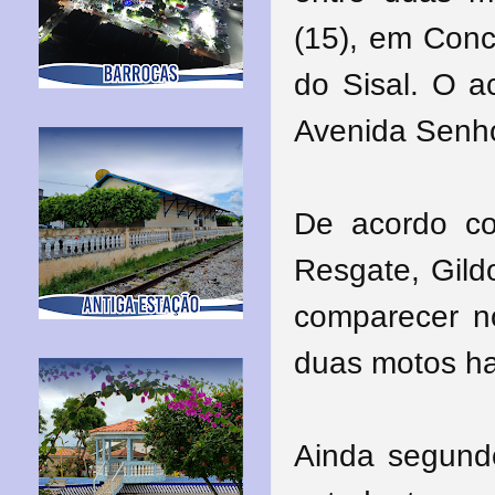
(15), em Conce
do Sisal. O a
Avenida Senh
De acordo c
Resgate, Gild
comparecer n
duas motos ha
Ainda segundo