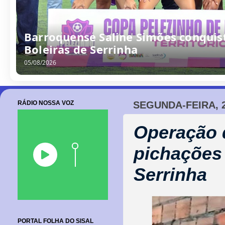
/
0
8
/
2
0
2
6
RÁDIO NOSSA VOZ
SEGUNDA-FEIRA, 2
Operação d
pichações 
Serrinha
PORTAL FOLHA DO SISAL