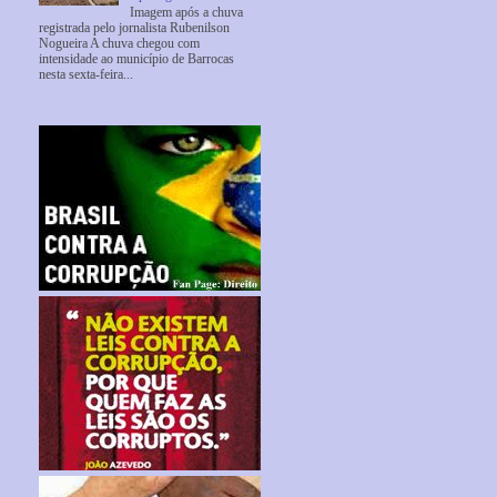
Imagem após a chuva
registrada pelo jornalista Rubenilson
Nogueira A chuva chegou com
intensidade ao município de Barrocas
nesta sexta-feira...