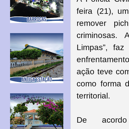
feira (21), u
remover pic
criminosas.
Limpas”, fa
enfrentamento
ação teve com
como forma de
territorial.
De acord