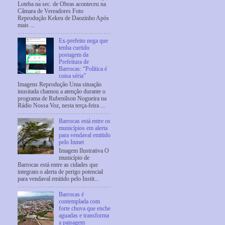
Loteba na sec. de Obras aconteceu na
Câmara de Vereadores Foto
Reprodução Kekeu de Daozinho Após
mais ...
Ex-prefeito nega que
tenha curtido
postagem da
Prefeitura de
Barrocas: “Política é
coisa séria”
Imagens Reprodução Uma situação
inusitada chamou a atenção durante o
programa de Rubenilson Nogueira na
Rádio Nossa Voz, nesta terça-feira ...
Barrocas está entre os
municípios em alerta
para vendaval emitido
pelo Inmet
Imagem Ilustrativa O
município de
Barrocas está entre as cidades que
integram o alerta de perigo potencial
para vendaval emitido pelo Instit...
Barrocas é
contemplada com
forte chuva que enche
aguadas e transforma
a paisagem