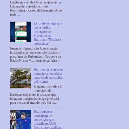
Loteba na sec. de Obras aconteceu na
Câmara de Vereadores Foto
Reprodução Kekeu de Daozinho Após
mais ...
Ex-prefeito nega que
tenha curtido
postagem da
Prefeitura de
Barrocas: “Política é
coisa séria”
Imagens Reprodução Uma situação
inusitada chamou a atenção durante o
programa de Rubenilson Nogueira na
Rádio Nossa Voz, nesta terça-feira ...
Barrocas está entre os
municípios em alerta
para vendaval emitido
pelo Inmet
Imagem Ilustrativa O
município de
Barrocas está entre as cidades que
integram o alerta de perigo potencial
para vendaval emitido pelo Instit...
Barroquenses
participam de
convenção que
oficializou ACM
Neto como candidato