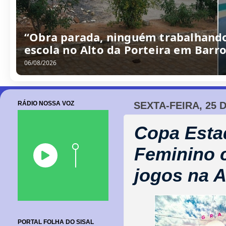
/
0
8
/
2
0
2
6
RÁDIO NOSSA VOZ
SEXTA-FEIRA, 25 
Copa Esta
Feminino 
jogos na 
PORTAL FOLHA DO SISAL