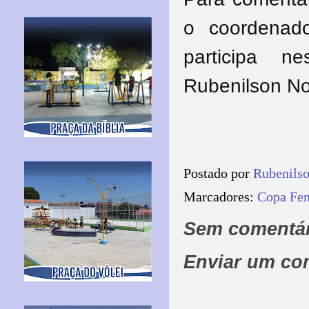
o coordenado
participa n
Rubenilson No
Postado por
Rubenils
Marcadores:
Copa Fem
Sem comentár
Enviar um co