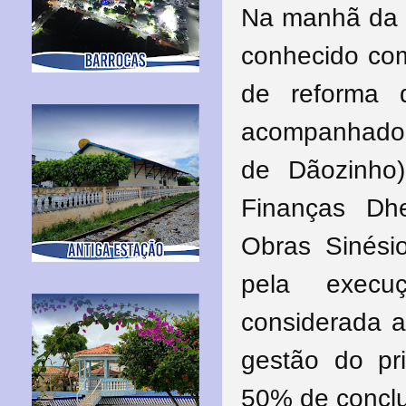
Na manhã da qu
conhecido com
de reforma 
acompanhado d
de Dãozinho)
Finanças Dh
Obras Sinési
pela execu
considerada a
gestão do pri
50% de concl