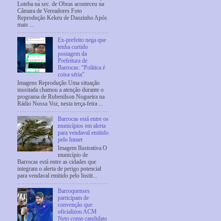
Loteba na sec. de Obras aconteceu na
Câmara de Vereadores Foto
Reprodução Kekeu de Daozinho Após
mais ...
Ex-prefeito nega que
tenha curtido
postagem da
Prefeitura de
Barrocas: “Política é
coisa séria”
Imagens Reprodução Uma situação
inusitada chamou a atenção durante o
programa de Rubenilson Nogueira na
Rádio Nossa Voz, nesta terça-feira ...
Barrocas está entre os
municípios em alerta
para vendaval emitido
pelo Inmet
Imagem Ilustrativa O
município de
Barrocas está entre as cidades que
integram o alerta de perigo potencial
para vendaval emitido pelo Instit...
Barroquenses
participam de
convenção que
oficializou ACM
Neto como candidato