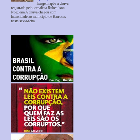
Imagem após a chuva
registrada pelo jornalista Rubenilson
Nogueira A chuva chegou com
intensidade ao município de Barrocas
nesta sexta-feira...