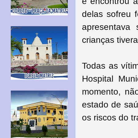
e encontrou a
delas sofreu 
apresentava 
crianças tiver
Todas as víti
Hospital Mun
momento, não
estado de saú
os riscos do t