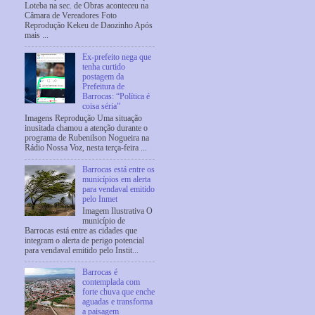
Loteba na sec. de Obras aconteceu na
Câmara de Vereadores Foto
Reprodução Kekeu de Daozinho Após
mais ...
Ex-prefeito nega que
tenha curtido
postagem da
Prefeitura de
Barrocas: “Política é
coisa séria”
Imagens Reprodução Uma situação
inusitada chamou a atenção durante o
programa de Rubenilson Nogueira na
Rádio Nossa Voz, nesta terça-feira ...
Barrocas está entre os
municípios em alerta
para vendaval emitido
pelo Inmet
Imagem Ilustrativa O
município de
Barrocas está entre as cidades que
integram o alerta de perigo potencial
para vendaval emitido pelo Instit...
Barrocas é
contemplada com
forte chuva que enche
aguadas e transforma
a paisagem