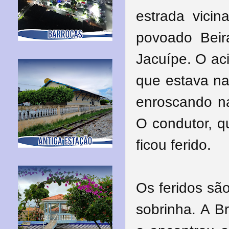
estrada vicin
povoado Beir
Jacuípe. O ac
que estava na
enroscando n
O condutor, q
ficou ferido.
Os feridos sã
sobrinha. A B