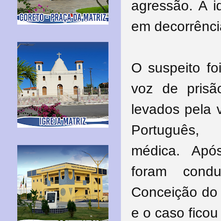
agressão. A i
em decorrência
O suspeito fo
voz de prisã
levados pela v
Português,
médica.
Apó
foram condu
Conceição do C
e o caso ficou