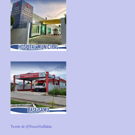
Tweets de @NossaVozBahia