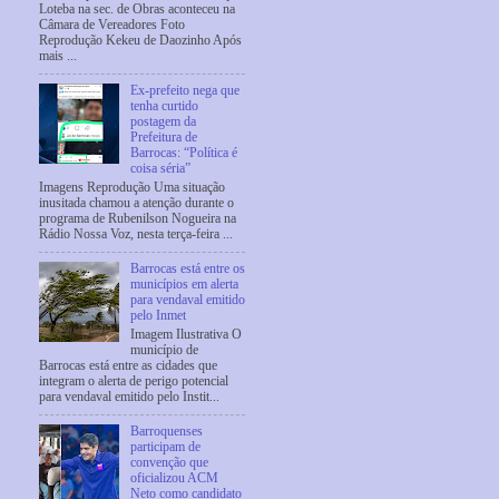
Loteba na sec. de Obras aconteceu na
Câmara de Vereadores Foto
Reprodução Kekeu de Daozinho Após
mais ...
Ex-prefeito nega que
tenha curtido
postagem da
Prefeitura de
Barrocas: “Política é
coisa séria”
Imagens Reprodução Uma situação
inusitada chamou a atenção durante o
programa de Rubenilson Nogueira na
Rádio Nossa Voz, nesta terça-feira ...
Barrocas está entre os
municípios em alerta
para vendaval emitido
pelo Inmet
Imagem Ilustrativa O
município de
Barrocas está entre as cidades que
integram o alerta de perigo potencial
para vendaval emitido pelo Instit...
Barroquenses
participam de
convenção que
oficializou ACM
Neto como candidato