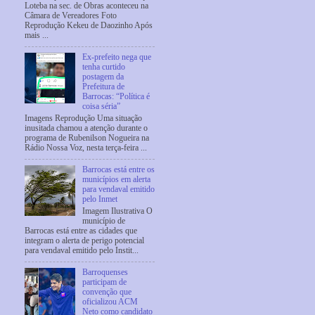
Loteba na sec. de Obras aconteceu na
Câmara de Vereadores Foto
Reprodução Kekeu de Daozinho Após
mais ...
Ex-prefeito nega que
tenha curtido
postagem da
Prefeitura de
Barrocas: “Política é
coisa séria”
Imagens Reprodução Uma situação
inusitada chamou a atenção durante o
programa de Rubenilson Nogueira na
Rádio Nossa Voz, nesta terça-feira ...
Barrocas está entre os
municípios em alerta
para vendaval emitido
pelo Inmet
Imagem Ilustrativa O
município de
Barrocas está entre as cidades que
integram o alerta de perigo potencial
para vendaval emitido pelo Instit...
Barroquenses
participam de
convenção que
oficializou ACM
Neto como candidato