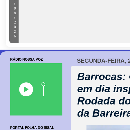
/
0
8
/
2
0
2
6
RÁDIO NOSSA VOZ
SEGUNDA-FEIRA, 2
Barrocas:
em dia ins
Rodada d
da Barreir
PORTAL FOLHA DO SISAL