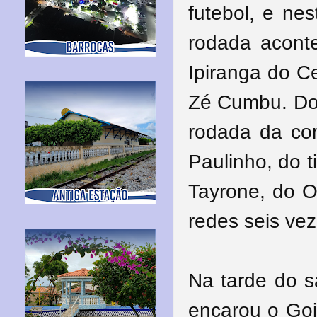
futebol, e ne
rodada aconte
Ipiranga do C
Zé Cumbu. Doi
rodada da co
Paulinho, do t
Tayrone, do O
redes seis vez
Na tarde do 
encarou o Go