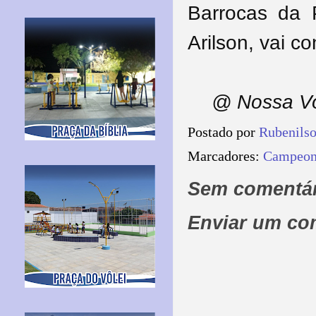
Barrocas da P
Arilson, vai c
@ Nossa Vo
Postado por
Rubenils
Marcadores:
Campeona
Sem comentár
Enviar um co