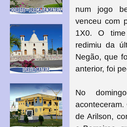
num jogo be
venceu com p
1X0. O time
redimiu da úl
Negão, que f
anterior, foi 
No domingo
aconteceram. O
de Arilson, c