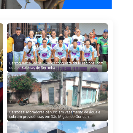
Barroquense Saline Simões conquista título regional com
equipe Boleiras de Serrinha
Barrocas: Moradores denunciam vazamento de água e
cobram providências em São Miguel do Ouricuri