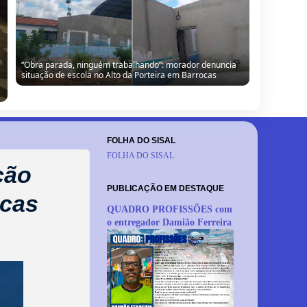
“Obra parada, ninguém trabalhando”: morador denuncia
situação de escola no Alto da Porteira em Barrocas
FOLHA DO SISAL
FOLHA DO SISAL
ção
PUBLICAÇÃO EM DESTAQUE
ocas
QUADRO PROFISSÕES com
o entregador Damião Ferreira