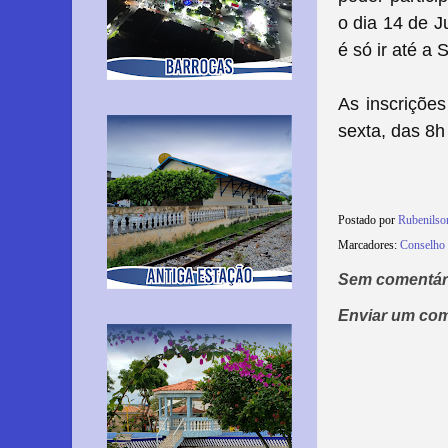
o dia 14 de J
é só ir até a 
As inscrições
sexta, das 8h
Postado por
Rubenils
Marcadores:
Conselho 
Sem comentár
Enviar um com