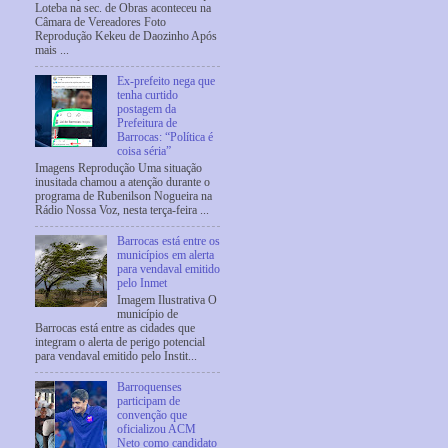
Loteba na sec. de Obras aconteceu na
Câmara de Vereadores Foto
Reprodução Kekeu de Daozinho Após
mais ...
Ex-prefeito nega que
tenha curtido
postagem da
Prefeitura de
Barrocas: “Política é
coisa séria”
Imagens Reprodução Uma situação
inusitada chamou a atenção durante o
programa de Rubenilson Nogueira na
Rádio Nossa Voz, nesta terça-feira ...
Barrocas está entre os
municípios em alerta
para vendaval emitido
pelo Inmet
Imagem Ilustrativa O
município de
Barrocas está entre as cidades que
integram o alerta de perigo potencial
para vendaval emitido pelo Instit...
Barroquenses
participam de
convenção que
oficializou ACM
Neto como candidato