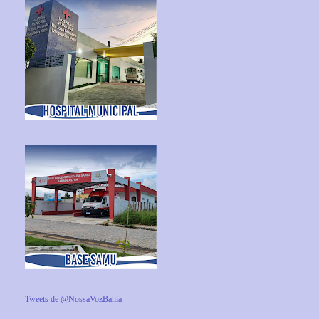
Tweets de @NossaVozBahia