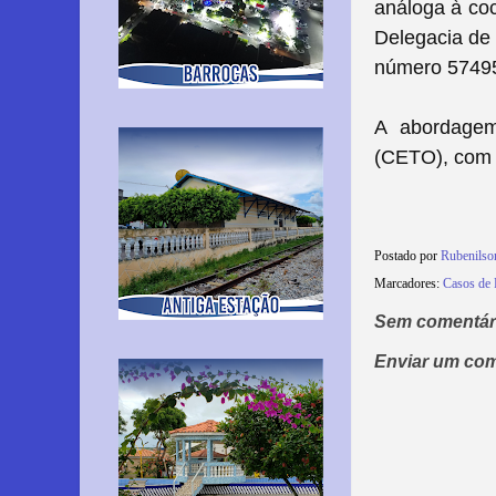
análoga à coc
Delegacia de 
número 57495
A abordagem
(CETO), com 
Postado por
Rubenils
Marcadores:
Casos de 
Sem comentár
Enviar um com