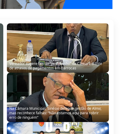
Vereador sugere fim do “pastelzinho” da Câmara diante
de atrasos de pagamentos em Barrocas
Na Câmara Municipal, Sinésio defende gestão de Almir,
mas reconhece falhas: “Não estamos aqui para cobrir
erro de ninguém”