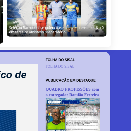
Seleção Barroquense goleia base da Juazeirense por 8 a 0
em terceiro amistoso preparatório
FOLHA DO SISAL
FOLHA DO SISAL
ico de
PUBLICAÇÃO EM DESTAQUE
QUADRO PROFISSÕES com
o entregador Damião Ferreira