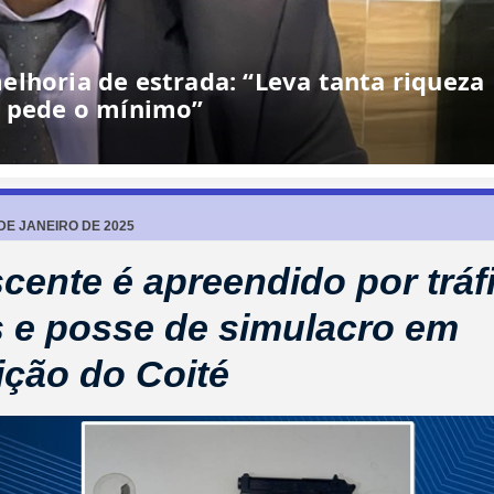
lhoria de estrada: “Leva tanta riqueza
e pede o mínimo”
 DE JANEIRO DE 2025
cente é apreendido por tráf
 e posse de simulacro em
ção do Coité