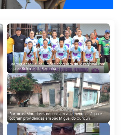
Barroquense Saline Simões conquista título regional com
equipe Boleiras de Serrinha
Barrocas: Moradores denunciam vazamento de água e
cobram providências em São Miguel do Ouricuri