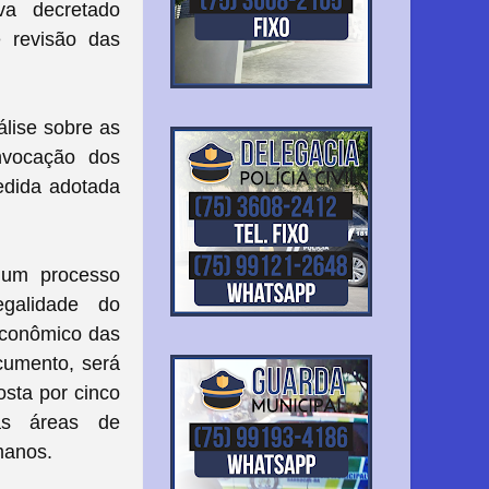
iva decretado
 revisão das
lise sobre as
onvocação dos
edida adotada
 um processo
egalidade do
econômico das
cumento, será
sta por cinco
das áreas de
manos.