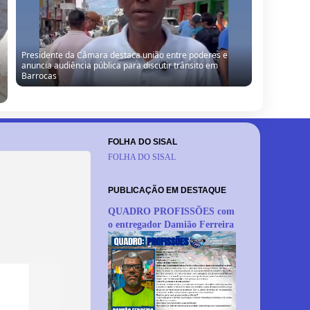
Presidente da Câmara destaca união entre poderes e
anuncia audiência pública para discutir trânsito em
Barrocas
FOLHA DO SISAL
FOLHA DO SISAL
PUBLICAÇÃO EM DESTAQUE
QUADRO PROFISSÕES com
o entregador Damião Ferreira