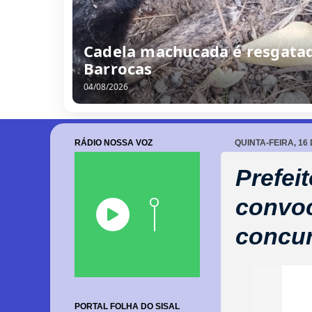
Cadela machucada é resgatad
Barrocas
04/08/2026
RÁDIO NOSSA VOZ
QUINTA-FEIRA, 16
Prefei
convo
concur
PORTAL FOLHA DO SISAL