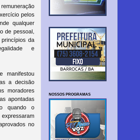
 remuneração
ercício pelos
ende qualquer
o de pessoal,
princípios da
egalidade e
e manifestou
as a decisão
ns moradores
NOSSOS PROGRAMAS
tas apontadas
ão quando o
s expressaram
 aprovados no