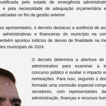
ustificada pelo estado de emergência administrat
te e pela necessidade de adequação orçamentária e
lizadas no fim da gestão anterior.
tos apresentados, o
decreto
destacou a ausência de aná
 administrativas e financeiras do município na c
ambém apontou indícios de desvio de finalidade na m
ões municipais de 2024.
O decreto determina a abertura de
administrativo para examinar a l
concurso público e avaliar o impacto 
nomeações. Para isso, segundo o do
formada uma comissão especial compo
servidores, com representantes 
administração, finanças e recursos hu