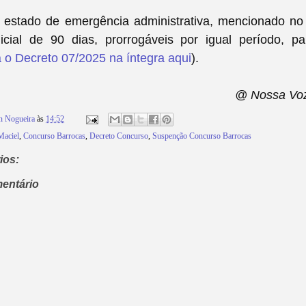
 estado de emergência administrativa, mencionado no
icial de 90 dias, prorrogáveis por igual período, pa
a o Decreto 07/2025 na íntegra aqui
).
@ Nossa Vo
n Nogueira
às
14:52
Maciel
,
Concurso Barrocas
,
Decreto Concurso
,
Suspenção Concurso Barrocas
ios:
entário