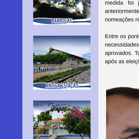
medida foi j
anteriormen
nomeações rea
Entre os pon
necessidades
aprovados. T
após as eleiç