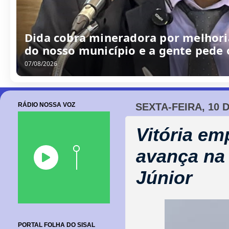
/
0
8
/
2
0
2
6
RÁDIO NOSSA VOZ
SEXTA-FEIRA, 10 
Vitória em
avança na
Júnior
PORTAL FOLHA DO SISAL