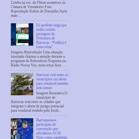
Loteba na sec. de Obras aconteceu na
Câmara de Vereadores Foto
Reprodução Kekeu de Daozinho Após
mais ...
Ex-prefeito nega que
tenha curtido
postagem da
Prefeitura de
Barrocas: “Política é
coisa séria”
Imagens Reprodução Uma situação
inusitada chamou a atenção durante o
programa de Rubenilson Nogueira na
Rádio Nossa Voz, nesta terça-feira ...
Barrocas está entre os
municípios em alerta
para vendaval emitido
pelo Inmet
Imagem Ilustrativa O
município de
Barrocas está entre as cidades que
integram o alerta de perigo potencial
para vendaval emitido pelo Instit...
Barroquenses
participam de
convenção que
oficializou ACM
Neto como candidato