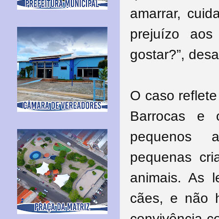
amarrar, cuid
prejuízo ao
gostar?”, desa
O caso reflet
Barrocas e 
pequenos a
pequenas cri
animais. As l
cães, e não h
convivência c