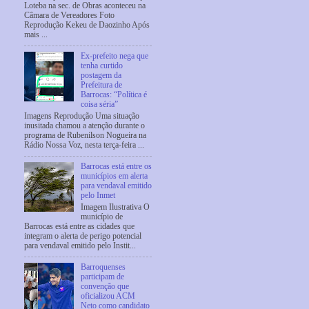
Loteba na sec. de Obras aconteceu na
Câmara de Vereadores Foto
Reprodução Kekeu de Daozinho Após
mais ...
Ex-prefeito nega que
tenha curtido
postagem da
Prefeitura de
Barrocas: “Política é
coisa séria”
Imagens Reprodução Uma situação
inusitada chamou a atenção durante o
programa de Rubenilson Nogueira na
Rádio Nossa Voz, nesta terça-feira ...
Barrocas está entre os
municípios em alerta
para vendaval emitido
pelo Inmet
Imagem Ilustrativa O
município de
Barrocas está entre as cidades que
integram o alerta de perigo potencial
para vendaval emitido pelo Instit...
Barroquenses
participam de
convenção que
oficializou ACM
Neto como candidato