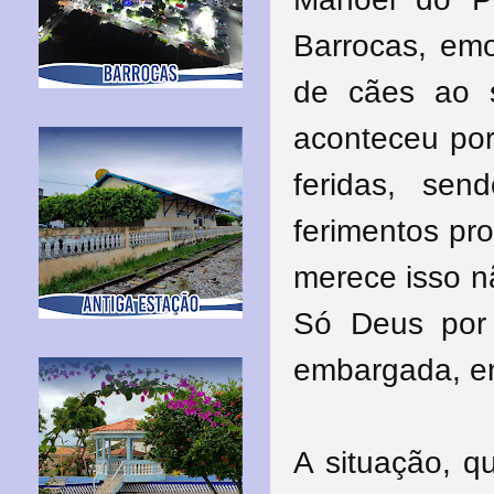
Barrocas, emo
de cães ao 
aconteceu por
feridas, se
ferimentos pr
merece isso n
Só Deus por
embargada, en
A situação, q