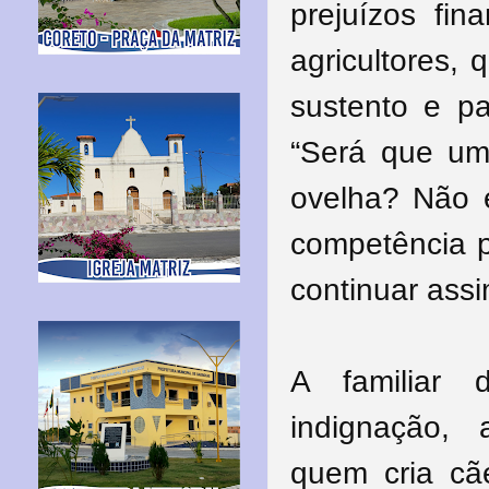
prejuízos fi
agricultores,
sustento e pa
“Será que um
ovelha? Não é
competência p
continuar assi
A familiar 
indignação, 
quem cria cã