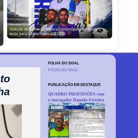
“Obra parada, ninguém trabalhando”: morador denuncia
situação de escola no Alto da Porteira em Barrocas
FOLHA DO SISAL
FOLHA DO SISAL
to
PUBLICAÇÃO EM DESTAQUE
ha
QUADRO PROFISSÕES com
o entregador Damião Ferreira