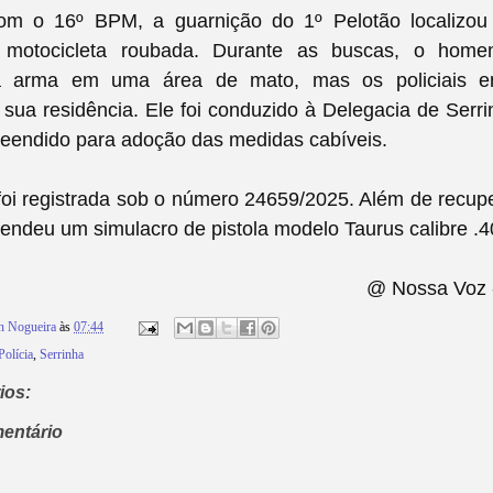
m o 16º BPM, a guarnição do 1º Pelotão localizou
 motocicleta roubada. Durante as buscas, o home
a arma em uma área de mato, mas os policiais e
sua residência. Ele foi conduzido à Delegacia de Serr
reendido para adoção das medidas cabíveis.
foi registrada sob o número 24659/2025. Além de recupe
eendeu um simulacro de pistola modelo Taurus calibre .
@ Nossa Voz 
n Nogueira
às
07:44
Polícia
,
Serrinha
ios:
entário