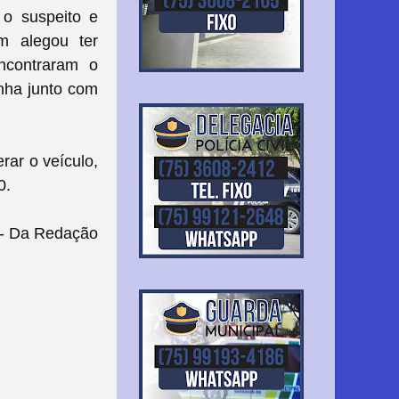
 o suspeito e
m alegou ter
ncontraram o
inha junto com
rar o veículo,
40.
- Da Redação