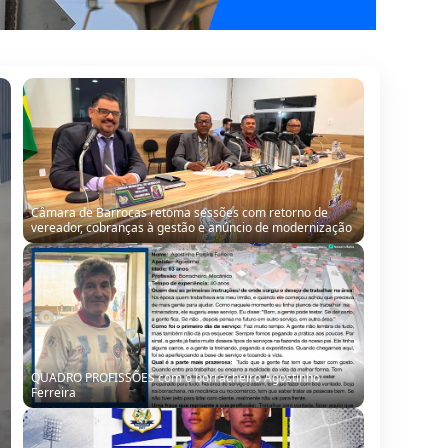
QUADRO PROFISSÕES com o borracheiro Agostinho
Ferreira
Seleção de Barrocas encara Santanópolis no terceiro
teste para o Intermunicipal 2026