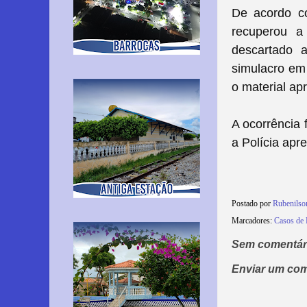
De acordo co
recuperou a
descartado 
simulacro em 
o material ap
A ocorrência 
a Polícia apr
Postado por
Rubenilso
Marcadores:
Casos de 
Sem comentár
Enviar um com