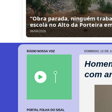
/
0
8
/
2
0
2
6
RÁDIO NOSSA VOZ
DOMINGO, 12 DE J
Homem
com ar
PORTAL FOLHA DO SISAL