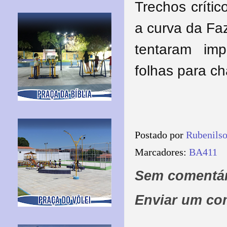
Trechos críti
a curva da Fa
tentaram imp
folhas para c
Postado por
Rubenils
Marcadores:
BA411
Sem comentár
Enviar um co