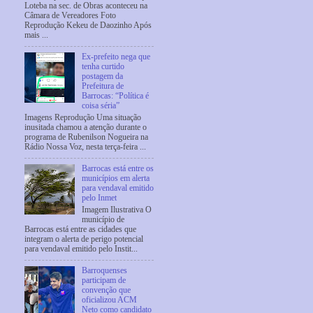
Loteba na sec. de Obras aconteceu na
Câmara de Vereadores Foto
Reprodução Kekeu de Daozinho Após
mais ...
Ex-prefeito nega que
tenha curtido
postagem da
Prefeitura de
Barrocas: “Política é
coisa séria”
Imagens Reprodução Uma situação
inusitada chamou a atenção durante o
programa de Rubenilson Nogueira na
Rádio Nossa Voz, nesta terça-feira ...
Barrocas está entre os
municípios em alerta
para vendaval emitido
pelo Inmet
Imagem Ilustrativa O
município de
Barrocas está entre as cidades que
integram o alerta de perigo potencial
para vendaval emitido pelo Instit...
Barroquenses
participam de
convenção que
oficializou ACM
Neto como candidato