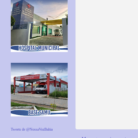
Tweets de @NossaVozBahia